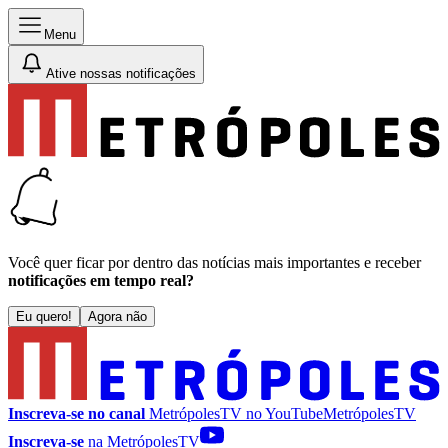
Menu
Ative nossas notificações
Você quer ficar por dentro das notícias mais importantes e receber
notificações em tempo real?
Eu quero!
Agora não
Inscreva-se no canal
MetrópolesTV no
YouTube
MetrópolesTV
Inscreva-se
na MetrópolesTV