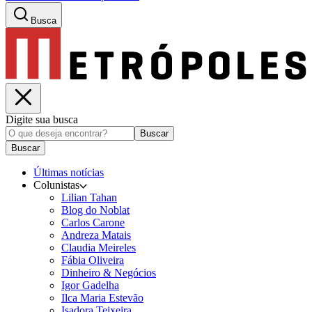
Busca
Digite sua busca
Buscar
Buscar
Últimas notícias
Colunistas
Lilian Tahan
Blog do Noblat
Carlos Carone
Andreza Matais
Claudia Meireles
Fábia Oliveira
Dinheiro & Negócios
Igor Gadelha
Ilca Maria Estevão
Isadora Teixeira