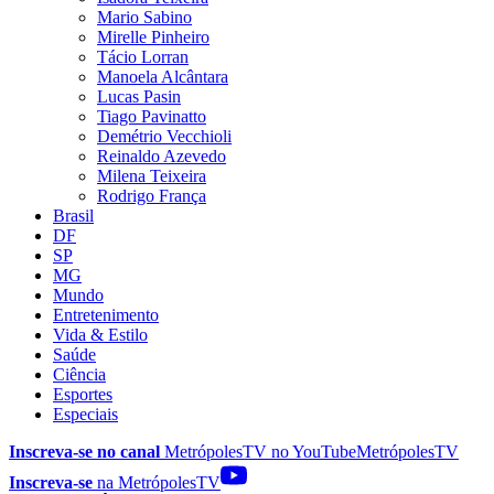
Mario Sabino
Mirelle Pinheiro
Tácio Lorran
Manoela Alcântara
Lucas Pasin
Tiago Pavinatto
Demétrio Vecchioli
Reinaldo Azevedo
Milena Teixeira
Rodrigo França
Brasil
DF
SP
MG
Mundo
Entretenimento
Vida & Estilo
Saúde
Ciência
Esportes
Especiais
Inscreva-se no canal
MetrópolesTV no
YouTube
MetrópolesTV
Inscreva-se
na MetrópolesTV