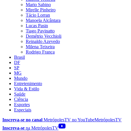
Mario Sabino
Mirelle Pinheiro
Tácio Lorran
Manoela Alcântara
Lucas Pasin
Tiago Pavinatto
Demétrio Vecchioli
Reinaldo Azevedo
Milena Teixeira
Rodrigo França
Brasil
DF
SP
MG
Mundo
Entretenimento
Vida & Estilo
Saúde
Ciência
Esportes
Especiais
Inscreva-se no canal
MetrópolesTV no
YouTube
MetrópolesTV
Inscreva-se
na MetrópolesTV