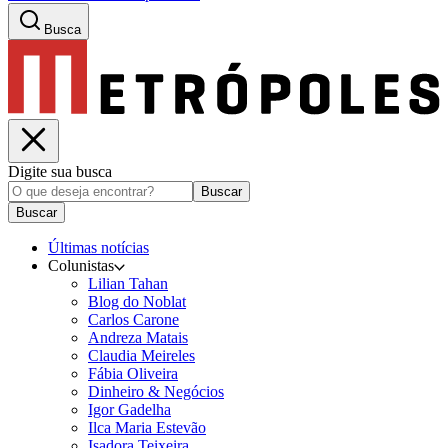
Busca
Digite sua busca
Buscar
Buscar
Últimas notícias
Colunistas
Lilian Tahan
Blog do Noblat
Carlos Carone
Andreza Matais
Claudia Meireles
Fábia Oliveira
Dinheiro & Negócios
Igor Gadelha
Ilca Maria Estevão
Isadora Teixeira