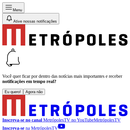
Menu
Ative nossas notificações
Você quer ficar por dentro das notícias mais importantes e receber
notificações em tempo real?
Eu quero!
Agora não
Inscreva-se no canal
MetrópolesTV no
YouTube
MetrópolesTV
Inscreva-se
na MetrópolesTV