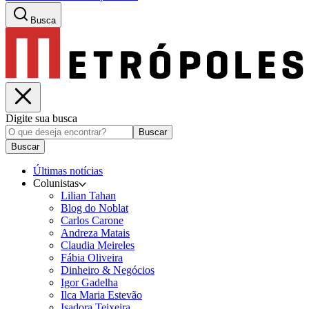
Busca
Digite sua busca
Buscar
Buscar
Últimas notícias
Colunistas
Lilian Tahan
Blog do Noblat
Carlos Carone
Andreza Matais
Claudia Meireles
Fábia Oliveira
Dinheiro & Negócios
Igor Gadelha
Ilca Maria Estevão
Isadora Teixeira