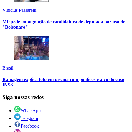
Vinicius Passarelli
MP pede impugnação de candidatura de deputada por uso de
"Bolsonaro"
Brasil
Ramagem explica foto em piscina com políticos e alvo do caso
INSS
Siga nossas redes
WhatsApp
Telegram
Facebook