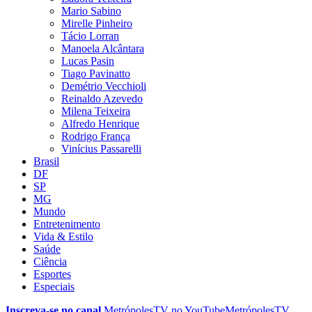
Mario Sabino
Mirelle Pinheiro
Tácio Lorran
Manoela Alcântara
Lucas Pasin
Tiago Pavinatto
Demétrio Vecchioli
Reinaldo Azevedo
Milena Teixeira
Alfredo Henrique
Rodrigo França
Vinícius Passarelli
Brasil
DF
SP
MG
Mundo
Entretenimento
Vida & Estilo
Saúde
Ciência
Esportes
Especiais
Inscreva-se no canal
MetrópolesTV no
YouTube
MetrópolesTV