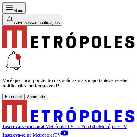
Menu
Ative nossas notificações
Você quer ficar por dentro das notícias mais importantes e receber
notificações em tempo real?
Eu quero!
Agora não
Inscreva-se no canal
MetrópolesTV no
YouTube
MetrópolesTV
Inscreva-se
na MetrópolesTV