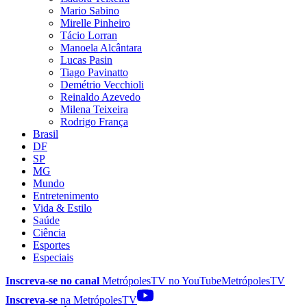
Mario Sabino
Mirelle Pinheiro
Tácio Lorran
Manoela Alcântara
Lucas Pasin
Tiago Pavinatto
Demétrio Vecchioli
Reinaldo Azevedo
Milena Teixeira
Rodrigo França
Brasil
DF
SP
MG
Mundo
Entretenimento
Vida & Estilo
Saúde
Ciência
Esportes
Especiais
Inscreva-se no canal
MetrópolesTV no
YouTube
MetrópolesTV
Inscreva-se
na MetrópolesTV