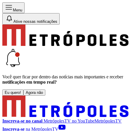
Menu
Ative nossas notificações
Você quer ficar por dentro das notícias mais importantes e receber
notificações em tempo real?
Eu quero!
Agora não
Inscreva-se no canal
MetrópolesTV no
YouTube
MetrópolesTV
Inscreva-se
na MetrópolesTV