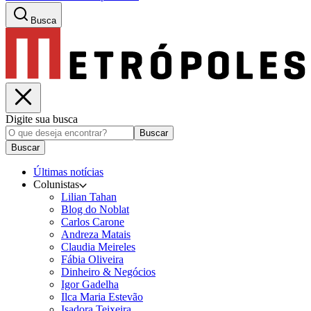
Busca
Digite sua busca
Buscar
Buscar
Últimas notícias
Colunistas
Lilian Tahan
Blog do Noblat
Carlos Carone
Andreza Matais
Claudia Meireles
Fábia Oliveira
Dinheiro & Negócios
Igor Gadelha
Ilca Maria Estevão
Isadora Teixeira