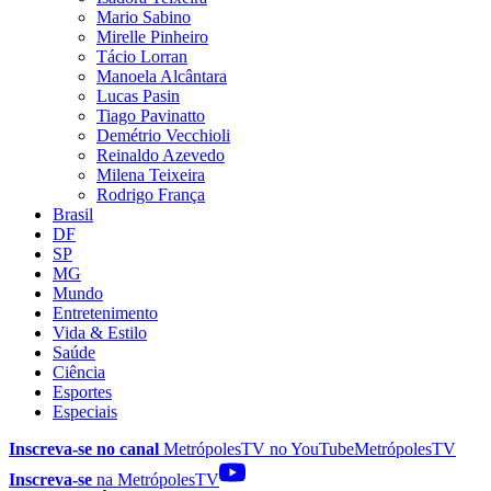
Mario Sabino
Mirelle Pinheiro
Tácio Lorran
Manoela Alcântara
Lucas Pasin
Tiago Pavinatto
Demétrio Vecchioli
Reinaldo Azevedo
Milena Teixeira
Rodrigo França
Brasil
DF
SP
MG
Mundo
Entretenimento
Vida & Estilo
Saúde
Ciência
Esportes
Especiais
Inscreva-se no canal
MetrópolesTV no
YouTube
MetrópolesTV
Inscreva-se
na MetrópolesTV