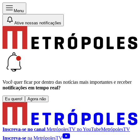
Menu
Ative nossas notificações
Você quer ficar por dentro das notícias mais importantes e receber
notificações em tempo real?
Eu quero!
Agora não
Inscreva-se no canal
MetrópolesTV no
YouTube
MetrópolesTV
Inscreva-se
na MetrópolesTV