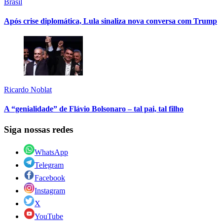
Brasil
Após crise diplomática, Lula sinaliza nova conversa com Trump
Ricardo Noblat
A “genialidade” de Flávio Bolsonaro – tal pai, tal filho
Siga nossas redes
WhatsApp
Telegram
Facebook
Instagram
X
YouTube