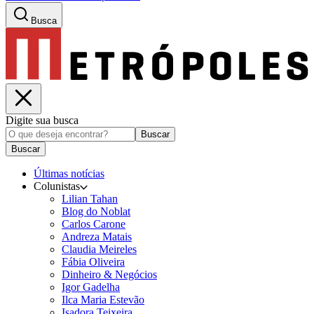
Busca
Digite sua busca
Buscar
Buscar
Últimas notícias
Colunistas
Lilian Tahan
Blog do Noblat
Carlos Carone
Andreza Matais
Claudia Meireles
Fábia Oliveira
Dinheiro & Negócios
Igor Gadelha
Ilca Maria Estevão
Isadora Teixeira