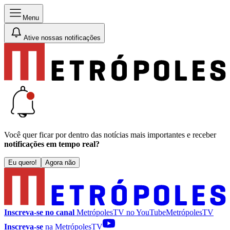
Menu
Ative nossas notificações
Você quer ficar por dentro das notícias mais importantes e receber
notificações em tempo real?
Eu quero!
Agora não
Inscreva-se no canal
MetrópolesTV no
YouTube
MetrópolesTV
Inscreva-se
na MetrópolesTV