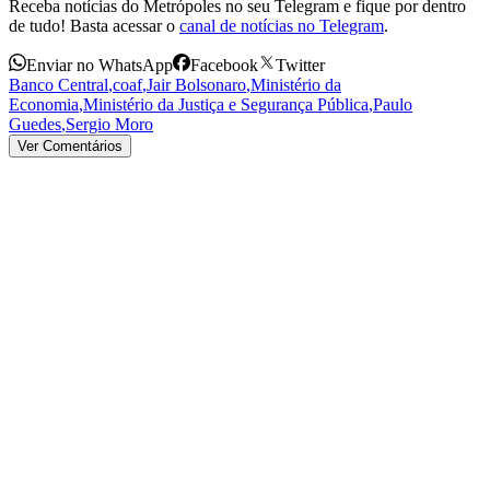
Receba notícias do Metrópoles no seu Telegram e fique por dentro
de tudo! Basta acessar o
canal de notícias no Telegram
.
Enviar no WhatsApp
Facebook
Twitter
Banco Central
,
coaf
,
Jair Bolsonaro
,
Ministério da
Economia
,
Ministério da Justiça e Segurança Pública
,
Paulo
Guedes
,
Sergio Moro
Ver Comentários