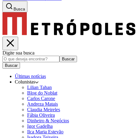
Busca
Digite sua busca
Buscar
Buscar
Últimas notícias
Colunistas
Lilian Tahan
Blog do Noblat
Carlos Carone
Andreza Matais
Claudia Meireles
Fábia Oliveira
Dinheiro & Negócios
Igor Gadelha
Ilca Maria Estevão
Isadora Teixeira