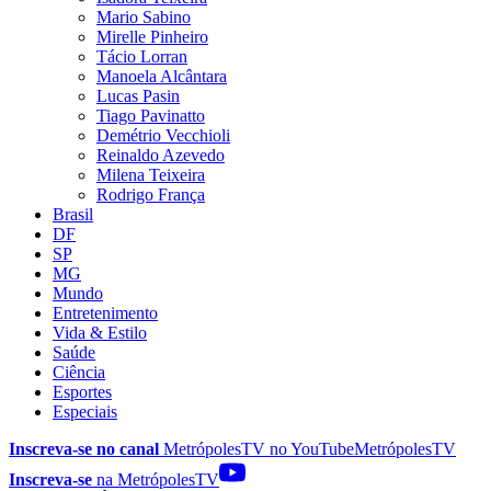
Mario Sabino
Mirelle Pinheiro
Tácio Lorran
Manoela Alcântara
Lucas Pasin
Tiago Pavinatto
Demétrio Vecchioli
Reinaldo Azevedo
Milena Teixeira
Rodrigo França
Brasil
DF
SP
MG
Mundo
Entretenimento
Vida & Estilo
Saúde
Ciência
Esportes
Especiais
Inscreva-se no canal
MetrópolesTV no
YouTube
MetrópolesTV
Inscreva-se
na MetrópolesTV