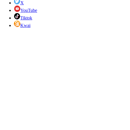
X
YouTube
Tiktok
Kwai