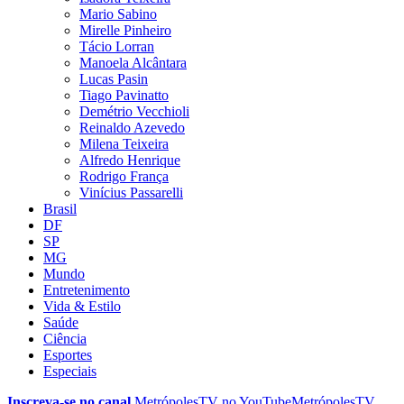
Mario Sabino
Mirelle Pinheiro
Tácio Lorran
Manoela Alcântara
Lucas Pasin
Tiago Pavinatto
Demétrio Vecchioli
Reinaldo Azevedo
Milena Teixeira
Alfredo Henrique
Rodrigo França
Vinícius Passarelli
Brasil
DF
SP
MG
Mundo
Entretenimento
Vida & Estilo
Saúde
Ciência
Esportes
Especiais
Inscreva-se no canal
MetrópolesTV no
YouTube
MetrópolesTV