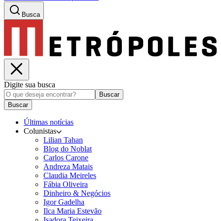
Busca
Digite sua busca
Buscar
Buscar
Últimas notícias
Colunistas
Lilian Tahan
Blog do Noblat
Carlos Carone
Andreza Matais
Claudia Meireles
Fábia Oliveira
Dinheiro & Negócios
Igor Gadelha
Ilca Maria Estevão
Isadora Teixeira