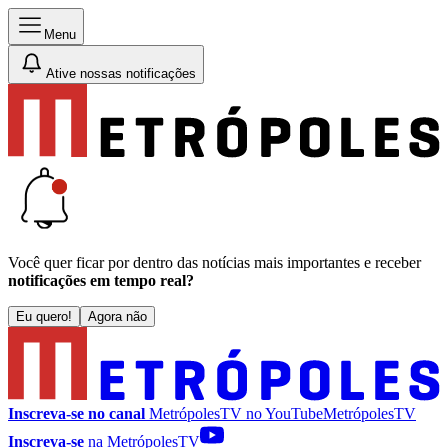
Menu
Ative nossas notificações
Você quer ficar por dentro das notícias mais importantes e receber
notificações em tempo real?
Eu quero!
Agora não
Inscreva-se no canal
MetrópolesTV no
YouTube
MetrópolesTV
Inscreva-se
na MetrópolesTV