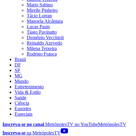
Mario Sabino
Mirelle Pinheiro
Tácio Lorran
Manoela Alcântara
Lucas Pasin
Tiago Pavinatto
Demétrio Vecchioli
Reinaldo Azevedo
Milena Teixeira
Rodrigo França
Brasil
DF
SP
MG
Mundo
Entretenimento
Vida & Estilo
Saúde
Ciência
Esportes
Especiais
Inscreva-se no canal
MetrópolesTV no
YouTube
MetrópolesTV
Inscreva-se
na MetrópolesTV