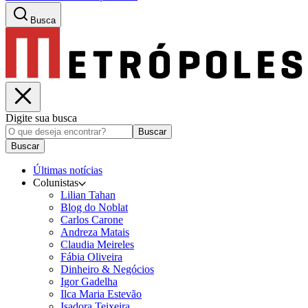
Busca
Digite sua busca
Buscar
Buscar
Últimas notícias
Colunistas
Lilian Tahan
Blog do Noblat
Carlos Carone
Andreza Matais
Claudia Meireles
Fábia Oliveira
Dinheiro & Negócios
Igor Gadelha
Ilca Maria Estevão
Isadora Teixeira