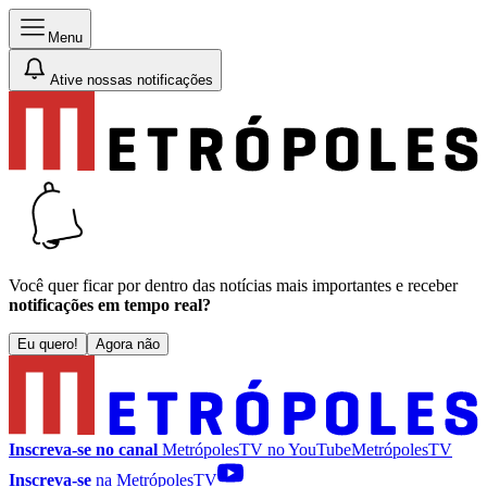
Menu
Ative nossas notificações
Você quer ficar por dentro das notícias mais importantes e receber
notificações em tempo real?
Eu quero!
Agora não
Inscreva-se no canal
MetrópolesTV no
YouTube
MetrópolesTV
Inscreva-se
na MetrópolesTV