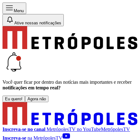
Menu
Ative nossas notificações
Você quer ficar por dentro das notícias mais importantes e receber
notificações em tempo real?
Eu quero!
Agora não
Inscreva-se no canal
MetrópolesTV no
YouTube
MetrópolesTV
Inscreva-se
na MetrópolesTV