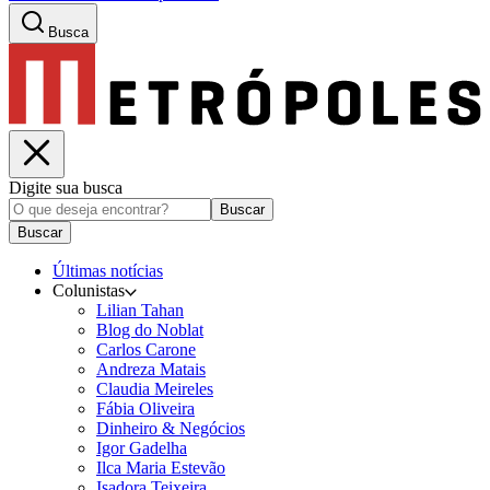
Busca
Digite sua busca
Buscar
Buscar
Últimas notícias
Colunistas
Lilian Tahan
Blog do Noblat
Carlos Carone
Andreza Matais
Claudia Meireles
Fábia Oliveira
Dinheiro & Negócios
Igor Gadelha
Ilca Maria Estevão
Isadora Teixeira