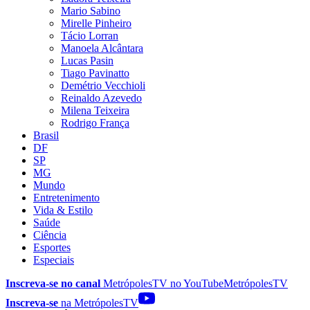
Mario Sabino
Mirelle Pinheiro
Tácio Lorran
Manoela Alcântara
Lucas Pasin
Tiago Pavinatto
Demétrio Vecchioli
Reinaldo Azevedo
Milena Teixeira
Rodrigo França
Brasil
DF
SP
MG
Mundo
Entretenimento
Vida & Estilo
Saúde
Ciência
Esportes
Especiais
Inscreva-se no canal
MetrópolesTV no
YouTube
MetrópolesTV
Inscreva-se
na MetrópolesTV