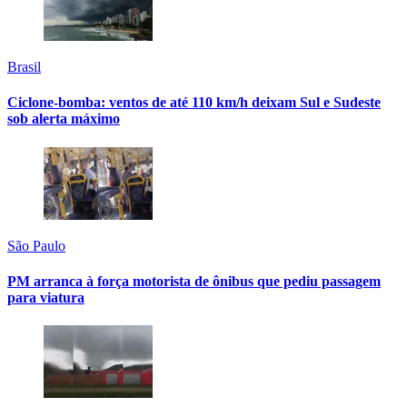
Brasil
Ciclone-bomba: ventos de até 110 km/h deixam Sul e Sudeste
sob alerta máximo
São Paulo
PM arranca à força motorista de ônibus que pediu passagem
para viatura