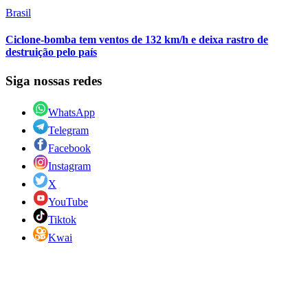
Brasil
Ciclone-bomba tem ventos de 132 km/h e deixa rastro de
destruição pelo país
Siga nossas redes
WhatsApp
Telegram
Facebook
Instagram
X
YouTube
Tiktok
Kwai