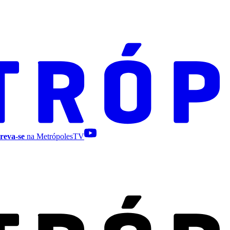
reva-se
na MetrópolesTV