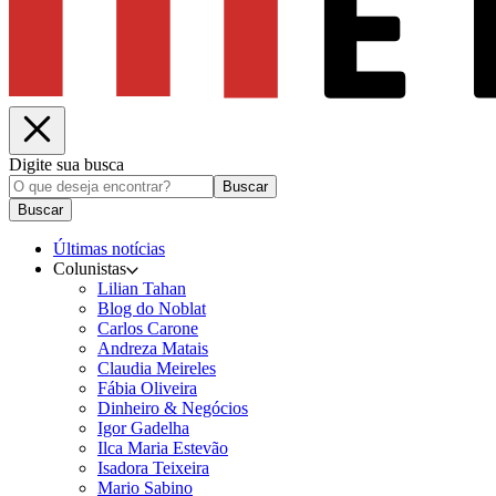
Digite sua busca
Buscar
Buscar
Últimas notícias
Colunistas
Lilian Tahan
Blog do Noblat
Carlos Carone
Andreza Matais
Claudia Meireles
Fábia Oliveira
Dinheiro & Negócios
Igor Gadelha
Ilca Maria Estevão
Isadora Teixeira
Mario Sabino