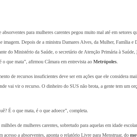
de absorventes para mulheres carentes pegou muito mal até em setores q
o de imagem. Depois de a ministra Damares Alves, da Mulher, Família e
tante do Ministério da Saúde, o secretário de Atenção Primária à Saúde,
de é o que mata”, afirmou Câmara em entrevista ao
Metrópoles
.
ento de recursos insuficientes deve ser em ações que ele considera mais 
 onde vai vir o recurso. O dinheiro do SUS não brota, a gente tem um 
quê? É o que mata, é o que adoece”, completa.
 milhões de mulheres carentes, sobretudo para aquelas em idade escolar,
m acesso a absorventes, aponta o relatório Livre para Menstruar, do
mo