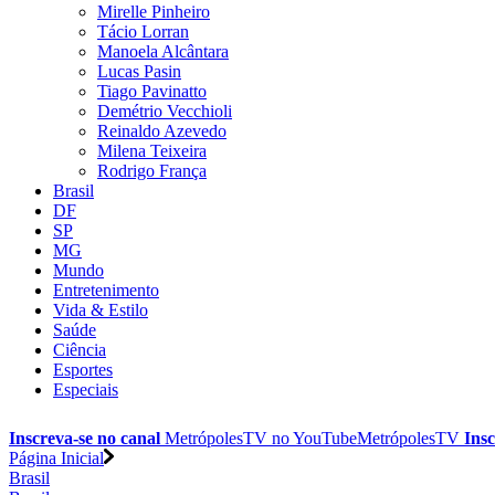
Mirelle Pinheiro
Tácio Lorran
Manoela Alcântara
Lucas Pasin
Tiago Pavinatto
Demétrio Vecchioli
Reinaldo Azevedo
Milena Teixeira
Rodrigo França
Brasil
DF
SP
MG
Mundo
Entretenimento
Vida & Estilo
Saúde
Ciência
Esportes
Especiais
Inscreva-se no canal
MetrópolesTV no
YouTube
MetrópolesTV
Insc
Página Inicial
Brasil