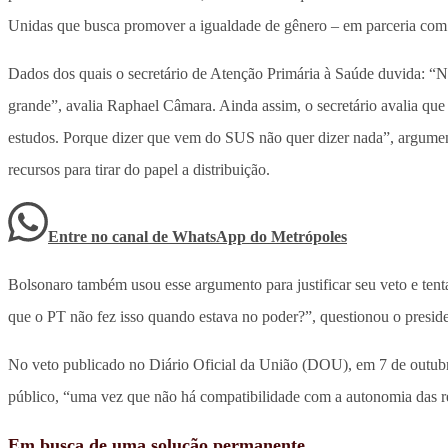
Unidas que busca promover a igualdade de gênero – em parceria com 
Dados dos quais o secretário de Atenção Primária à Saúde duvida: “Não
grande”, avalia Raphael Câmara. Ainda assim, o secretário avalia qu
estudos. Porque dizer que vem do SUS não quer dizer nada”, argumen
recursos para tirar do papel a distribuição.
Entre no canal de WhatsApp
do
Metrópoles
Bolsonaro também usou esse argumento para justificar seu veto e tentar
que o PT não fez isso quando estava no poder?”, questionou o presiden
No veto publicado no Diário Oficial da União (DOU), em 7 de outubro,
público, “uma vez que não há compatibilidade com a autonomia das re
Em busca de uma solução permanente