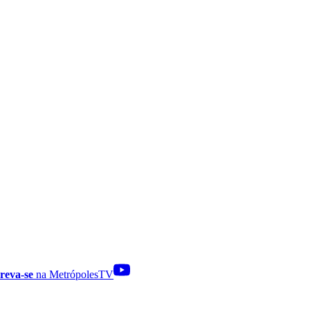
reva-se
na MetrópolesTV