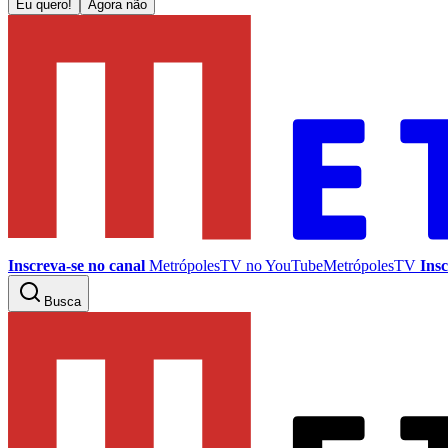
Eu quero!
Agora não
Inscreva-se no canal
MetrópolesTV no
YouTube
MetrópolesTV
Insc
Busca