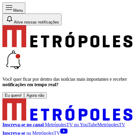
Menu
Ative nossas notificações
Você quer ficar por dentro das notícias mais importantes e receber
notificações em tempo real?
Eu quero!
Agora não
Inscreva-se no canal
MetrópolesTV no
YouTube
MetrópolesTV
Inscreva-se
na MetrópolesTV