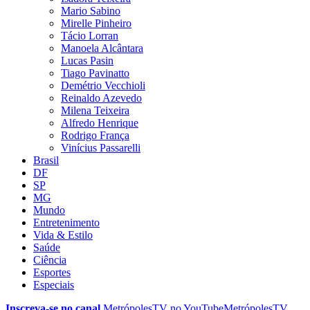
Mario Sabino
Mirelle Pinheiro
Tácio Lorran
Manoela Alcântara
Lucas Pasin
Tiago Pavinatto
Demétrio Vecchioli
Reinaldo Azevedo
Milena Teixeira
Alfredo Henrique
Rodrigo França
Vinícius Passarelli
Brasil
DF
SP
MG
Mundo
Entretenimento
Vida & Estilo
Saúde
Ciência
Esportes
Especiais
Inscreva-se no canal
MetrópolesTV no
YouTube
MetrópolesTV