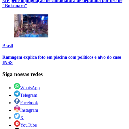
MP pede impugnação de candidatura de deputada por uso de
"Bolsonaro"
Brasil
Ramagem explica foto em piscina com políticos e alvo do caso
INSS
Siga nossas redes
WhatsApp
Telegram
Facebook
Instagram
X
YouTube