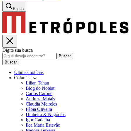
Busca
Digite sua busca
Buscar
Buscar
Últimas notícias
Colunistas
Lilian Tahan
Blog do Noblat
Carlos Carone
Andreza Matais
Claudia Meireles
Fábia Oliveira
Dinheiro & Negócios
Igor Gadelha
Ilca Maria Estevão
Isadora Teixeira