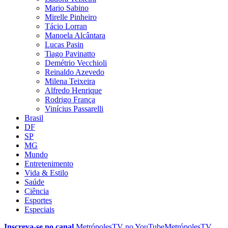
Mario Sabino
Mirelle Pinheiro
Tácio Lorran
Manoela Alcântara
Lucas Pasin
Tiago Pavinatto
Demétrio Vecchioli
Reinaldo Azevedo
Milena Teixeira
Alfredo Henrique
Rodrigo França
Vinícius Passarelli
Brasil
DF
SP
MG
Mundo
Entretenimento
Vida & Estilo
Saúde
Ciência
Esportes
Especiais
Inscreva-se no canal
MetrópolesTV no
YouTube
MetrópolesTV