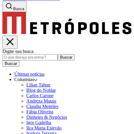
Busca
Digite sua busca
Buscar
Buscar
Últimas notícias
Colunistas
Lilian Tahan
Blog do Noblat
Carlos Carone
Andreza Matais
Claudia Meireles
Fábia Oliveira
Dinheiro & Negócios
Igor Gadelha
Ilca Maria Estevão
Isadora Teixeira