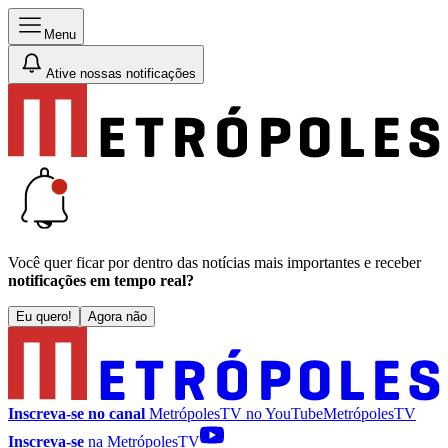
Menu
Ative nossas notificações
Você quer ficar por dentro das notícias mais importantes e receber
notificações em tempo real?
Eu quero!
Agora não
Inscreva-se no canal
MetrópolesTV no
YouTube
MetrópolesTV
Inscreva-se
na MetrópolesTV