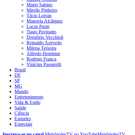
Mario Sabino
Mirelle Pinheiro
Tácio Lorran
Manoela Alcântara
Lucas Pasin
Tiago Pavinatto
Demétrio Vecchioli
Reinaldo Azevedo
Milena Teixeira
Alfredo Henrique
Rodrigo França
Vinícius Passarelli
Brasil
DF
SP
MG
Mundo
Entretenimento
Vida & Estilo
Saúde
Ciência
Esportes
Especiais
Inscreva-se no canal
MetrópolesTV no
YouTube
MetrópolesTV