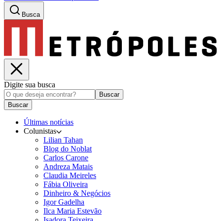
Busca
Digite sua busca
Buscar
Buscar
Últimas notícias
Colunistas
Lilian Tahan
Blog do Noblat
Carlos Carone
Andreza Matais
Claudia Meireles
Fábia Oliveira
Dinheiro & Negócios
Igor Gadelha
Ilca Maria Estevão
Isadora Teixeira