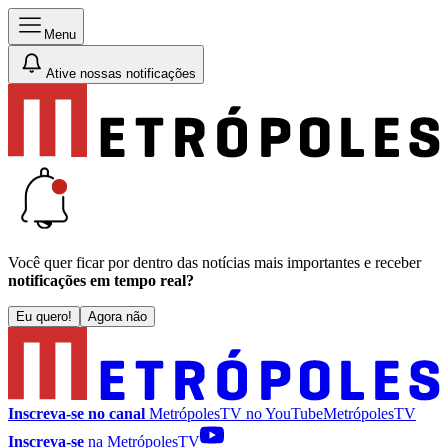
Menu
Ative nossas notificações
Você quer ficar por dentro das notícias mais importantes e receber
notificações em tempo real?
Eu quero!
Agora não
Inscreva-se no canal
MetrópolesTV no
YouTube
MetrópolesTV
Inscreva-se
na MetrópolesTV