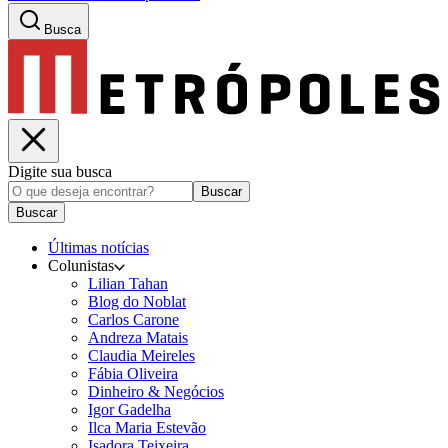
Busca
Digite sua busca
Buscar
Buscar
Últimas notícias
Colunistas
Lilian Tahan
Blog do Noblat
Carlos Carone
Andreza Matais
Claudia Meireles
Fábia Oliveira
Dinheiro & Negócios
Igor Gadelha
Ilca Maria Estevão
Isadora Teixeira