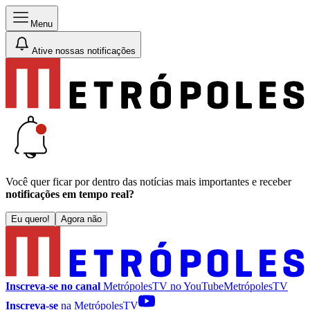
Menu
Ative nossas notificações
Você quer ficar por dentro das notícias mais importantes e receber
notificações em tempo real?
Eu quero!
Agora não
Inscreva-se no canal
MetrópolesTV no
YouTube
MetrópolesTV
Inscreva-se
na MetrópolesTV