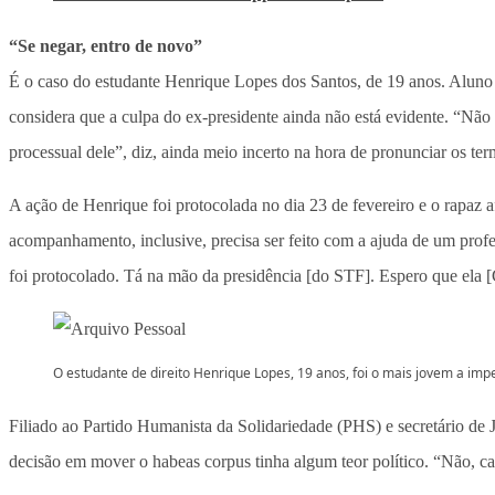
“Se negar, entro de novo”
É o caso do estudante Henrique Lopes dos Santos, de 19 anos. Aluno d
considera que a culpa do ex-presidente ainda não está evidente. “Não
processual dele”, diz, ainda meio incerto na hora de pronunciar os ter
A ação de Henrique foi protocolada no dia 23 de fevereiro e o rapaz 
acompanhamento, inclusive, precisa ser feito com a ajuda de um prof
foi protocolado. Tá na mão da presidência [do STF]. Espero que ela [C
O estudante de direito Henrique Lopes, 19 anos, foi o mais jovem a imp
Filiado ao Partido Humanista da Solidariedade (PHS) e secretário de 
decisão em mover o habeas corpus tinha algum teor político. “Não, car