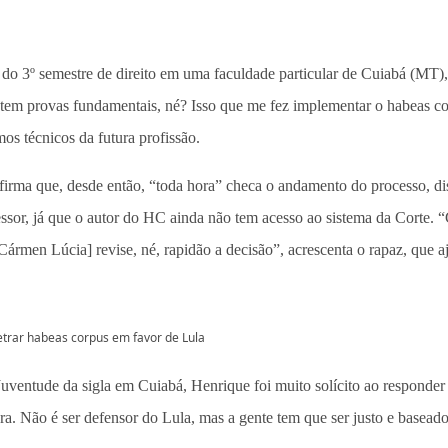
o 3º semestre de direito em uma faculdade particular de Cuiabá (MT), 
 tem provas fundamentais, né? Isso que me fez implementar o habeas cor
mos técnicos da futura profissão.
afirma que, desde então, “toda hora” checa o andamento do processo, d
essor, já que o autor do HC ainda não tem acesso ao sistema da Corte
ármen Lúcia] revise, né, rapidão a decisão”, acrescenta o rapaz, que a
etrar habeas corpus em favor de Lula
Juventude da sigla em Cuiabá, Henrique foi muito solícito ao responder 
a. Não é ser defensor do Lula, mas a gente tem que ser justo e baseado 