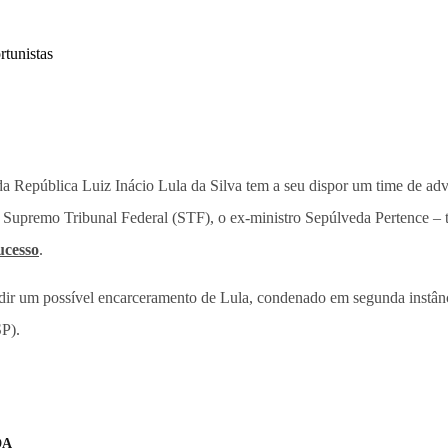
 da República Luiz Inácio Lula da Silva tem a seu dispor um time de ad
o Supremo Tribunal Federal (STF), o ex-ministro Sepúlveda Pertence – 
ucesso
.
dir um possível encarceramento de Lula, condenado em segunda instânc
SP).
DA