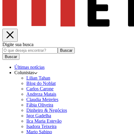
Digite sua busca
Buscar
Buscar
Últimas notícias
Colunistas
Lilian Tahan
Blog do Noblat
Carlos Carone
Andreza Matais
Claudia Meireles
Fábia Oliveira
Dinheiro & Negócios
Igor Gadelha
Ilca Maria Estevão
Isadora Teixeira
Mario Sabino