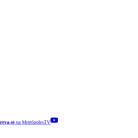
reva-se
na MetrópolesTV