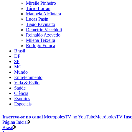
Mirelle Pinheiro
Tácio Lorran
Manoela Alcântara
Lucas Pasin
Tiago Pavinatto
Demétrio Vecchioli
Reinaldo Azevedo
Milena Teixeira
Rodrigo França
Brasil
DF
SP
MG
Mundo
Entretenimento
Vida & Estilo
Saúde
Ciência
Esportes
Especiais
Inscreva-se no canal
MetrópolesTV no
YouTube
MetrópolesTV
Insc
Página Inicial
Brasil