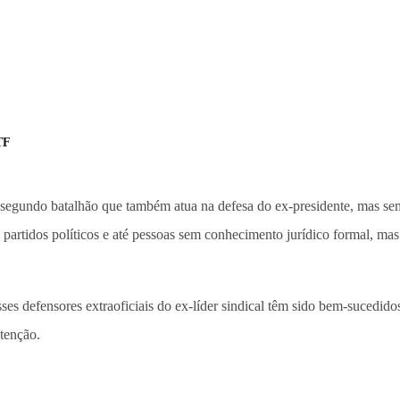
TF
egundo batalhão que também atua na defesa do ex-presidente, mas sem 
de partidos políticos e até pessoas sem conhecimento jurídico formal, 
sses defensores extraoficiais do ex-líder sindical têm sido bem-sucedid
atenção.