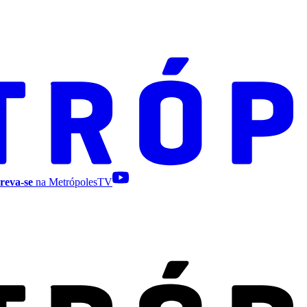
reva-se
na MetrópolesTV