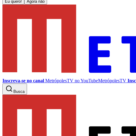
Eu quero!
Agora não
Inscreva-se no canal
MetrópolesTV no
YouTube
MetrópolesTV
Insc
Busca