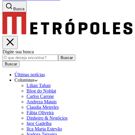
Busca
Digite sua busca
Buscar
Buscar
Últimas notícias
Colunistas
Lilian Tahan
Blog do Noblat
Carlos Carone
Andreza Matais
Claudia Meireles
Fábia Oliveira
Dinheiro & Negócios
Igor Gadelha
Ilca Maria Estevão
Isadora Teixeira