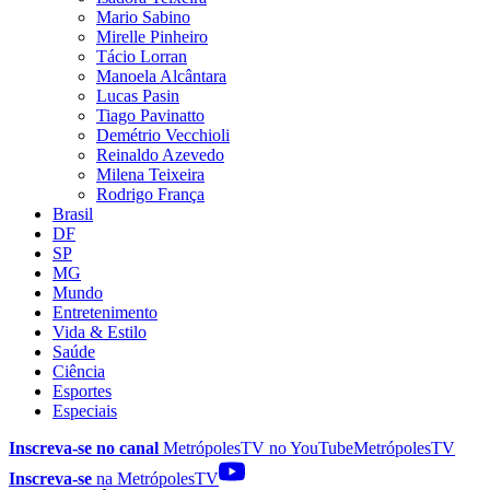
Mario Sabino
Mirelle Pinheiro
Tácio Lorran
Manoela Alcântara
Lucas Pasin
Tiago Pavinatto
Demétrio Vecchioli
Reinaldo Azevedo
Milena Teixeira
Rodrigo França
Brasil
DF
SP
MG
Mundo
Entretenimento
Vida & Estilo
Saúde
Ciência
Esportes
Especiais
Inscreva-se no canal
MetrópolesTV no
YouTube
MetrópolesTV
Inscreva-se
na MetrópolesTV