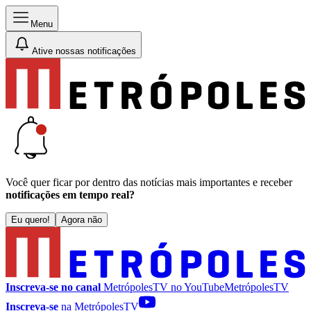
Menu
Ative nossas notificações
Você quer ficar por dentro das notícias mais importantes e receber
notificações em tempo real?
Eu quero!
Agora não
Inscreva-se no canal
MetrópolesTV no
YouTube
MetrópolesTV
Inscreva-se
na MetrópolesTV