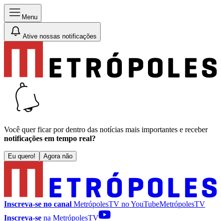
Menu
Ative nossas notificações
Você quer ficar por dentro das notícias mais importantes e receber
notificações em tempo real?
Eu quero!
Agora não
Inscreva-se no canal
MetrópolesTV no
YouTube
MetrópolesTV
Inscreva-se
na MetrópolesTV