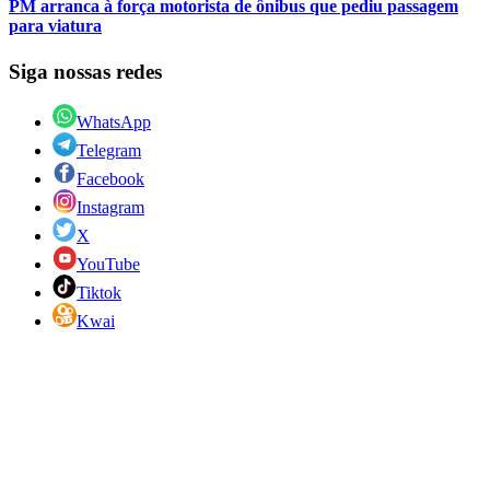
PM arranca à força motorista de ônibus que pediu passagem
para viatura
Siga nossas redes
WhatsApp
Telegram
Facebook
Instagram
X
YouTube
Tiktok
Kwai