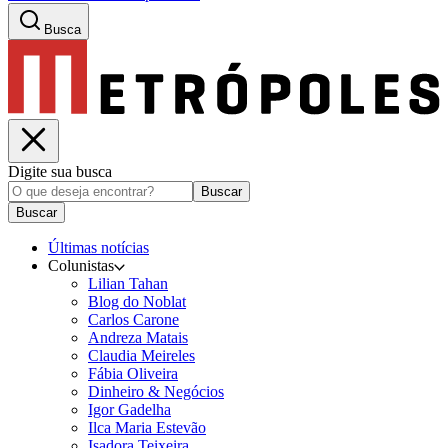
Busca
Digite sua busca
Buscar
Buscar
Últimas notícias
Colunistas
Lilian Tahan
Blog do Noblat
Carlos Carone
Andreza Matais
Claudia Meireles
Fábia Oliveira
Dinheiro & Negócios
Igor Gadelha
Ilca Maria Estevão
Isadora Teixeira