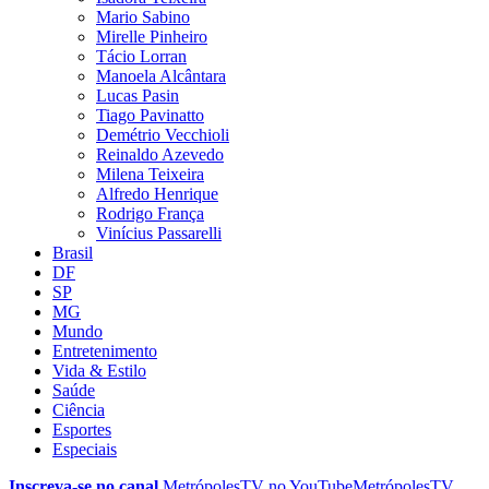
Mario Sabino
Mirelle Pinheiro
Tácio Lorran
Manoela Alcântara
Lucas Pasin
Tiago Pavinatto
Demétrio Vecchioli
Reinaldo Azevedo
Milena Teixeira
Alfredo Henrique
Rodrigo França
Vinícius Passarelli
Brasil
DF
SP
MG
Mundo
Entretenimento
Vida & Estilo
Saúde
Ciência
Esportes
Especiais
Inscreva-se no canal
MetrópolesTV no
YouTube
MetrópolesTV