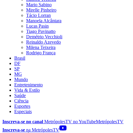
Mario Sabino
Mirelle Pinheiro
Tácio Lorran
Manoela Alcântara
Lucas Pasin
Tiago Pavinatto
Demétrio Vecchioli
Reinaldo Azevedo
Milena Teixeira
Rodrigo França
Brasil
DF
SP
MG
Mundo
Entretenimento
Vida & Estilo
Saúde
Ciência
Esportes
Especiais
Inscreva-se no canal
MetrópolesTV no
YouTube
MetrópolesTV
Inscreva-se
na MetrópolesTV