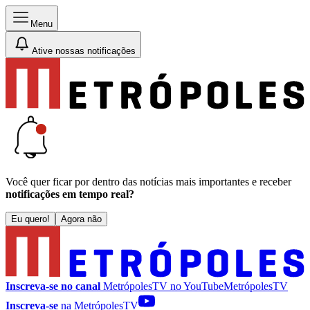
Menu
Ative nossas notificações
Você quer ficar por dentro das notícias mais importantes e receber
notificações em tempo real?
Eu quero!
Agora não
Inscreva-se no canal
MetrópolesTV no
YouTube
MetrópolesTV
Inscreva-se
na MetrópolesTV