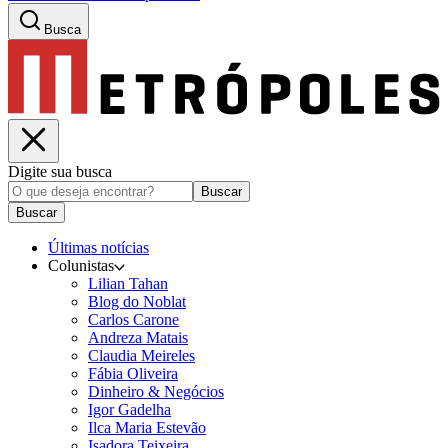
Busca
Digite sua busca
Buscar
Buscar
Últimas notícias
Colunistas
Lilian Tahan
Blog do Noblat
Carlos Carone
Andreza Matais
Claudia Meireles
Fábia Oliveira
Dinheiro & Negócios
Igor Gadelha
Ilca Maria Estevão
Isadora Teixeira