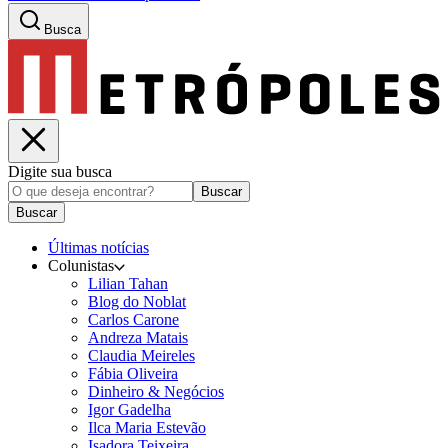
Busca
Digite sua busca
Buscar
Buscar
Últimas notícias
Colunistas
Lilian Tahan
Blog do Noblat
Carlos Carone
Andreza Matais
Claudia Meireles
Fábia Oliveira
Dinheiro & Negócios
Igor Gadelha
Ilca Maria Estevão
Isadora Teixeira