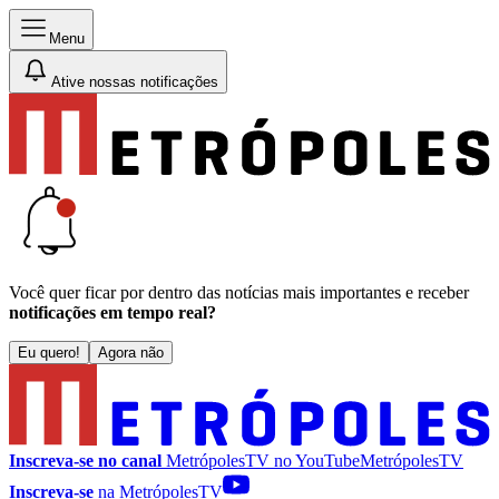
Menu
Ative nossas notificações
Você quer ficar por dentro das notícias mais importantes e receber
notificações em tempo real?
Eu quero!
Agora não
Inscreva-se no canal
MetrópolesTV no
YouTube
MetrópolesTV
Inscreva-se
na MetrópolesTV