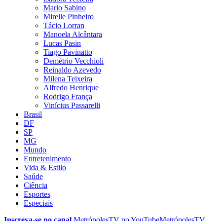
Mario Sabino
Mirelle Pinheiro
Tácio Lorran
Manoela Alcântara
Lucas Pasin
Tiago Pavinatto
Demétrio Vecchioli
Reinaldo Azevedo
Milena Teixeira
Alfredo Henrique
Rodrigo França
Vinícius Passarelli
Brasil
DF
SP
MG
Mundo
Entretenimento
Vida & Estilo
Saúde
Ciência
Esportes
Especiais
Inscreva-se no canal
MetrópolesTV no
YouTube
MetrópolesTV