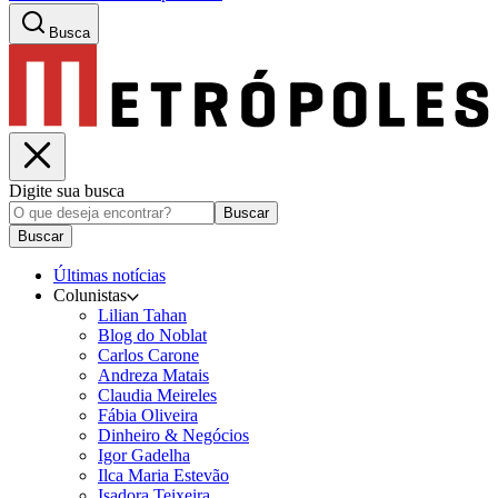
Busca
Digite sua busca
Buscar
Buscar
Últimas notícias
Colunistas
Lilian Tahan
Blog do Noblat
Carlos Carone
Andreza Matais
Claudia Meireles
Fábia Oliveira
Dinheiro & Negócios
Igor Gadelha
Ilca Maria Estevão
Isadora Teixeira