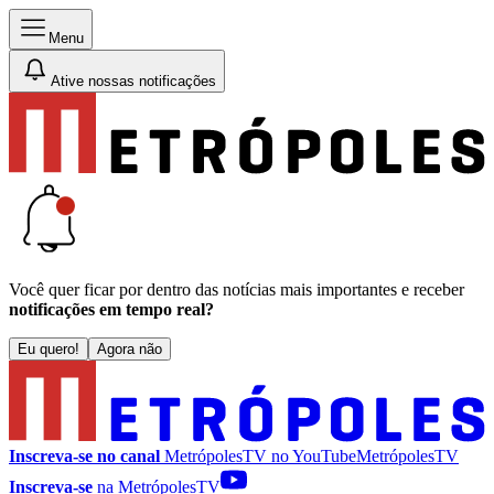
Menu
Ative nossas notificações
Você quer ficar por dentro das notícias mais importantes e receber
notificações em tempo real?
Eu quero!
Agora não
Inscreva-se no canal
MetrópolesTV no
YouTube
MetrópolesTV
Inscreva-se
na MetrópolesTV