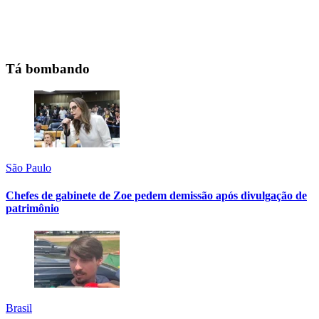
Tá bombando
São Paulo
Chefes de gabinete de Zoe pedem demissão após divulgação de
patrimônio
Brasil