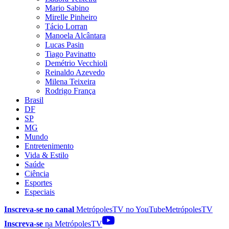
Mario Sabino
Mirelle Pinheiro
Tácio Lorran
Manoela Alcântara
Lucas Pasin
Tiago Pavinatto
Demétrio Vecchioli
Reinaldo Azevedo
Milena Teixeira
Rodrigo França
Brasil
DF
SP
MG
Mundo
Entretenimento
Vida & Estilo
Saúde
Ciência
Esportes
Especiais
Inscreva-se no canal
MetrópolesTV no
YouTube
MetrópolesTV
Inscreva-se
na MetrópolesTV