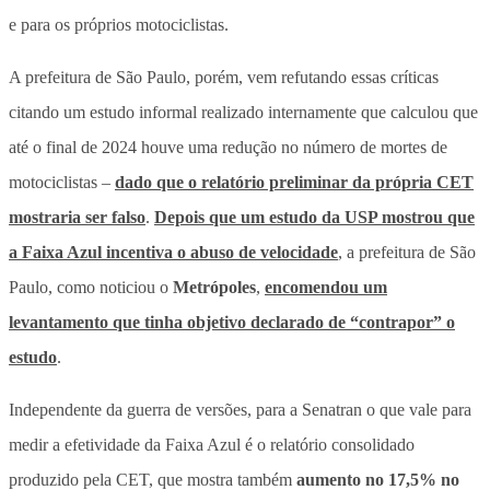
e para os próprios motociclistas.
A prefeitura de São Paulo, porém, vem refutando essas críticas
citando um estudo informal realizado internamente que calculou que
até o final de 2024 houve uma redução no número de mortes de
motociclistas –
dado que o relatório preliminar da própria CET
mostraria ser falso
.
Depois que um estudo da USP mostrou que
a Faixa Azul incentiva o abuso de velocidade
, a prefeitura de São
Paulo, como noticiou o
Metrópoles
,
encomendou um
levantamento que tinha objetivo declarado de “contrapor” o
estudo
.
Independente da guerra de versões, para a Senatran o que vale para
medir a efetividade da Faixa Azul é o relatório consolidado
produzido pela CET, que mostra também
aumento no 17,5% no