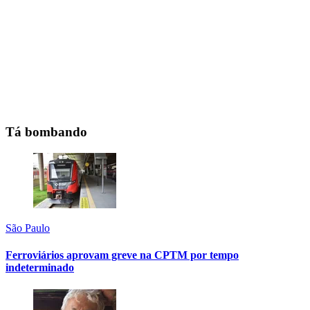
Tá bombando
São Paulo
Ferroviários aprovam greve na CPTM por tempo
indeterminado