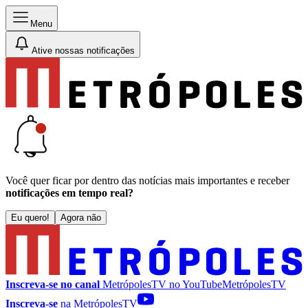
Menu
Ative nossas notificações
Você quer ficar por dentro das notícias mais importantes e receber
notificações em tempo real?
Eu quero!
Agora não
Inscreva-se no canal
MetrópolesTV no
YouTube
MetrópolesTV
Inscreva-se
na MetrópolesTV