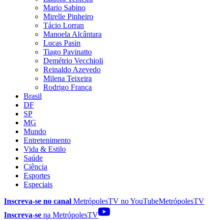
Mario Sabino
Mirelle Pinheiro
Tácio Lorran
Manoela Alcântara
Lucas Pasin
Tiago Pavinatto
Demétrio Vecchioli
Reinaldo Azevedo
Milena Teixeira
Rodrigo França
Brasil
DF
SP
MG
Mundo
Entretenimento
Vida & Estilo
Saúde
Ciência
Esportes
Especiais
Inscreva-se no canal
MetrópolesTV no
YouTube
MetrópolesTV
Inscreva-se
na MetrópolesTV