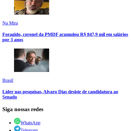
Na Mira
Foragido, coronel da PMDF acumulou R$ 847,9 mil em salários
por 3 anos
Brasil
Líder nas pesquisas, Alvaro Dias desiste de candidatura ao
Senado
Siga nossas redes
WhatsApp
Telegram