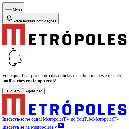
Menu
Ative nossas notificações
Você quer ficar por dentro das notícias mais importantes e receber
notificações em tempo real?
Eu quero!
Agora não
Inscreva-se no canal
MetrópolesTV no
YouTube
MetrópolesTV
Inscreva-se
na MetrópolesTV