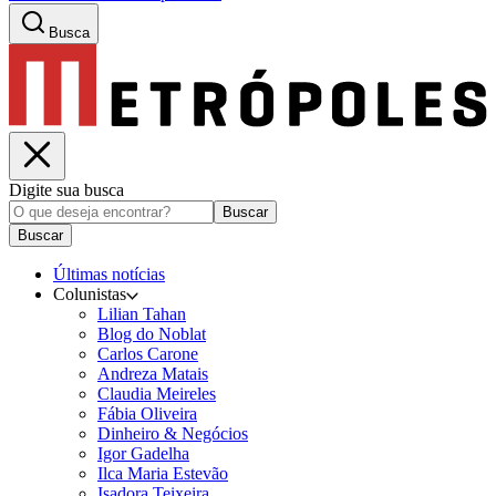
Busca
Digite sua busca
Buscar
Buscar
Últimas notícias
Colunistas
Lilian Tahan
Blog do Noblat
Carlos Carone
Andreza Matais
Claudia Meireles
Fábia Oliveira
Dinheiro & Negócios
Igor Gadelha
Ilca Maria Estevão
Isadora Teixeira