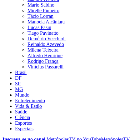
Mario Sabino
Mirelle Pinheiro
Tácio Lorran
Manoela Alcântara
Lucas Pasin
Tiago Pavinatto
Demétrio Vecchioli
Reinaldo Azevedo
Milena Teixeira
Alfredo Henrique
Rodrigo França
Vinícius Passarelli
Brasil
DF
SP
MG
Mundo
Entretenimento
Vida & Estilo
Saúde
Ciência
Esportes
Especiais
Inscreva-se no canal
MetrópolesTV no
YouTube
MetrópolesTV