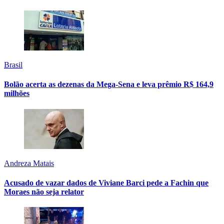
Brasil
Bolão acerta as dezenas da Mega-Sena e leva prêmio R$ 164,9
milhões
Andreza Matais
Acusado de vazar dados de Viviane Barci pede a Fachin que
Moraes não seja relator