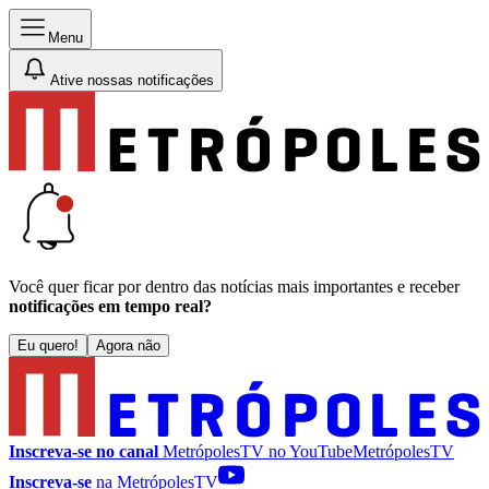
Menu
Ative nossas notificações
Você quer ficar por dentro das notícias mais importantes e receber
notificações em tempo real?
Eu quero!
Agora não
Inscreva-se no canal
MetrópolesTV no
YouTube
MetrópolesTV
Inscreva-se
na MetrópolesTV