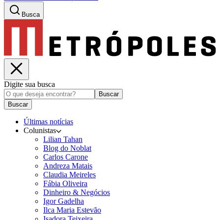
Busca
Digite sua busca
Buscar
Buscar
Últimas notícias
Colunistas
Lilian Tahan
Blog do Noblat
Carlos Carone
Andreza Matais
Claudia Meireles
Fábia Oliveira
Dinheiro & Negócios
Igor Gadelha
Ilca Maria Estevão
Isadora Teixeira