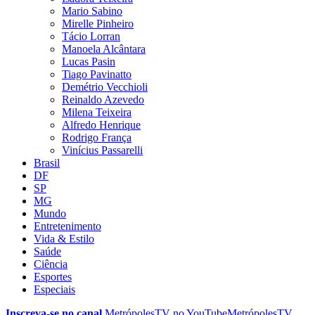
Mario Sabino
Mirelle Pinheiro
Tácio Lorran
Manoela Alcântara
Lucas Pasin
Tiago Pavinatto
Demétrio Vecchioli
Reinaldo Azevedo
Milena Teixeira
Alfredo Henrique
Rodrigo França
Vinícius Passarelli
Brasil
DF
SP
MG
Mundo
Entretenimento
Vida & Estilo
Saúde
Ciência
Esportes
Especiais
Inscreva-se no canal
MetrópolesTV no
YouTube
MetrópolesTV