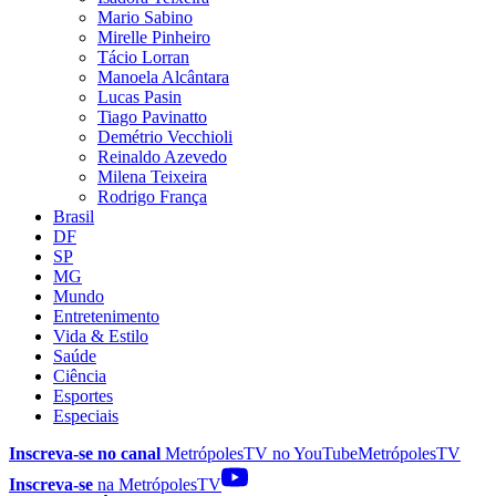
Mario Sabino
Mirelle Pinheiro
Tácio Lorran
Manoela Alcântara
Lucas Pasin
Tiago Pavinatto
Demétrio Vecchioli
Reinaldo Azevedo
Milena Teixeira
Rodrigo França
Brasil
DF
SP
MG
Mundo
Entretenimento
Vida & Estilo
Saúde
Ciência
Esportes
Especiais
Inscreva-se no canal
MetrópolesTV no
YouTube
MetrópolesTV
Inscreva-se
na MetrópolesTV