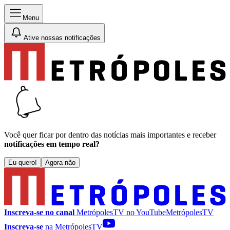
Menu
Ative nossas notificações
Você quer ficar por dentro das notícias mais importantes e receber
notificações em tempo real?
Eu quero!
Agora não
Inscreva-se no canal
MetrópolesTV no
YouTube
MetrópolesTV
Inscreva-se
na MetrópolesTV