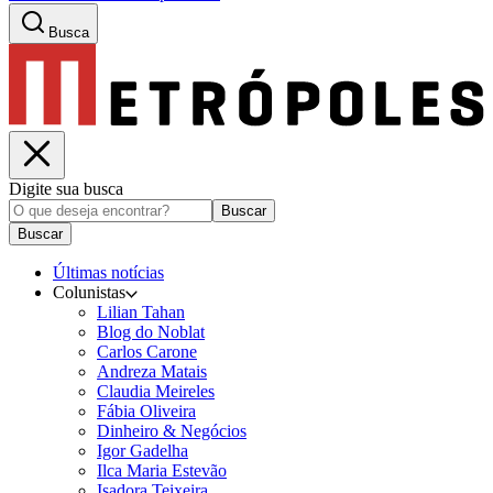
Busca
Digite sua busca
Buscar
Buscar
Últimas notícias
Colunistas
Lilian Tahan
Blog do Noblat
Carlos Carone
Andreza Matais
Claudia Meireles
Fábia Oliveira
Dinheiro & Negócios
Igor Gadelha
Ilca Maria Estevão
Isadora Teixeira