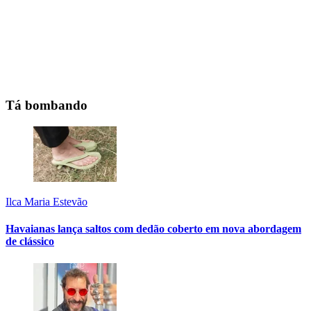
Tá bombando
Ilca Maria Estevão
Havaianas lança saltos com dedão coberto em nova abordagem
de clássico