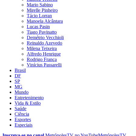
Mario Sabino
Mirelle Pinheiro
Tácio Lorran
Manoela Alcântara
Lucas Pasin
Tiago Pavinatto
Demétrio Vecchioli
Reinaldo Azevedo
Milena Teixeira
Alfredo Henrique
Rodrigo França
Vinícius Passarelli
Brasil
DF
SP
MG
Mundo
Entretenimento
Vida & Estilo
Saúde
Ciência
Esportes
Especiais
Inscreva-se no canal
MetrópolesTV no
YouTube
MetrópolesTV