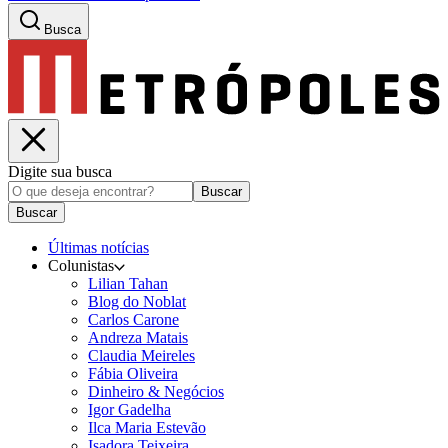
Busca
Digite sua busca
Buscar
Buscar
Últimas notícias
Colunistas
Lilian Tahan
Blog do Noblat
Carlos Carone
Andreza Matais
Claudia Meireles
Fábia Oliveira
Dinheiro & Negócios
Igor Gadelha
Ilca Maria Estevão
Isadora Teixeira