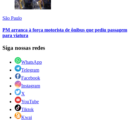
São Paulo
PM arranca à força motorista de ônibus que pediu passagem
para viatura
Siga nossas redes
WhatsApp
Telegram
Facebook
Instagram
X
YouTube
Tiktok
Kwai