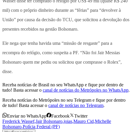
Wassef disse ter comprado o relógio por US$ 49 mil (quase R$ 240
mil) com o próprio dinheiro durante as “férias” para “devolver à
União” por causa da decisão do TCU, que solicitou a devolução dos
presentes recebidos na gestão Bolsonaro.
Ele nega que tenha havida uma “missão de resgaste” para a
recompra do relógio, como suspeita a PF. “Não foi Jair Messias
Bolsonaro quem me pediu ou solicitou que comprasse o Rolex”,
disse.
Receba notícias de Brasil no seu WhatsApp e fique por dentro de
tudo! Basta acessar o
canal de notícias do Metrópoles no WhatsApp
.
Receba notícias do Metrópoles no seu Telegram e fique por dentro
de tudo! Basta acessar o
canal de notícias no Telegram
.
Enviar no WhatsApp
Facebook
Twitter
Frederick Wassef
,
Jair Bolsonaro
,
joias
,
Mauro Cid
,
Michelle
Bolsonaro
,
Polícia Federal (PF)