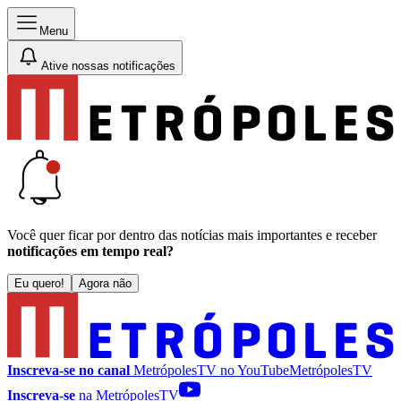
Menu
Ative nossas notificações
Você quer ficar por dentro das notícias mais importantes e receber
notificações em tempo real?
Eu quero!
Agora não
Inscreva-se no canal
MetrópolesTV no
YouTube
MetrópolesTV
Inscreva-se
na MetrópolesTV