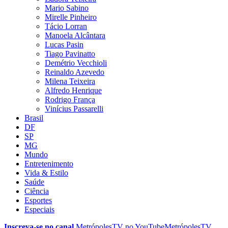
Mario Sabino
Mirelle Pinheiro
Tácio Lorran
Manoela Alcântara
Lucas Pasin
Tiago Pavinatto
Demétrio Vecchioli
Reinaldo Azevedo
Milena Teixeira
Alfredo Henrique
Rodrigo França
Vinícius Passarelli
Brasil
DF
SP
MG
Mundo
Entretenimento
Vida & Estilo
Saúde
Ciência
Esportes
Especiais
Inscreva-se no canal
MetrópolesTV no
YouTube
MetrópolesTV