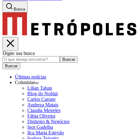
Busca
Digite sua busca
Buscar
Buscar
Últimas notícias
Colunistas
Lilian Tahan
Blog do Noblat
Carlos Carone
Andreza Matais
Claudia Meireles
Fábia Oliveira
Dinheiro & Negócios
Igor Gadelha
Ilca Maria Estevão
Isadora Teixeira