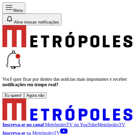
Menu
Ative nossas notificações
Você quer ficar por dentro das notícias mais importantes e receber
notificações em tempo real?
Eu quero!
Agora não
Inscreva-se no canal
MetrópolesTV no
YouTube
MetrópolesTV
Inscreva-se
na MetrópolesTV