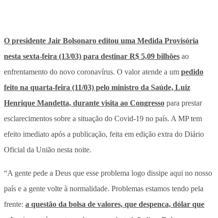
O presidente Jair Bolsonaro editou uma Medida Provisória
nesta sexta-feira (13/03) para destinar R$ 5,09 bilhões
ao
enfrentamento do novo coronavírus. O valor atende a um
pedido
feito na quarta-feira (11/03) pelo ministro da Saúde, Luiz
Henrique Mandetta, durante visita ao Congresso
para prestar
esclarecimentos sobre a situação do Covid-19 no país. A MP tem
efeito imediato após a publicação, feita em edição extra do Diário
Oficial da União nesta noite.
“A gente pede a Deus que esse problema logo dissipe aqui no nosso
país e a gente volte à normalidade. Problemas estamos tendo pela
frente:
a questão da bolsa de valores, que despenca, dólar que