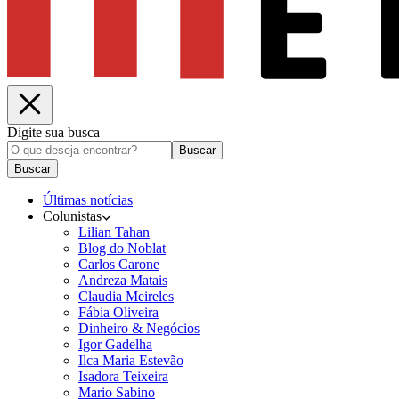
Digite sua busca
Buscar
Buscar
Últimas notícias
Colunistas
Lilian Tahan
Blog do Noblat
Carlos Carone
Andreza Matais
Claudia Meireles
Fábia Oliveira
Dinheiro & Negócios
Igor Gadelha
Ilca Maria Estevão
Isadora Teixeira
Mario Sabino