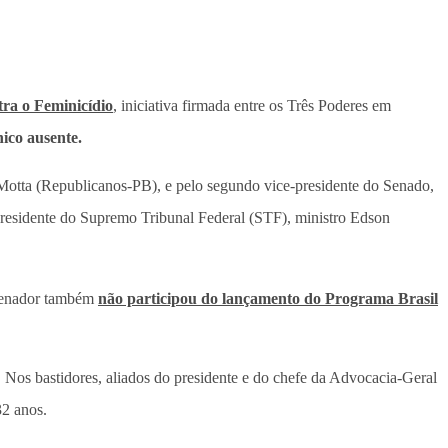
tra o Feminicídio
, iniciativa firmada entre os Três Poderes em
nico ausente.
 Motta (Republicanos-PB), e pelo segundo vice-presidente do Senado,
residente do Supremo Tribunal Federal (STF), ministro Edson
 senador também
não participou do lançamento do Programa Brasil
. Nos bastidores, aliados do presidente e do chefe da Advocacia-Geral
32 anos.