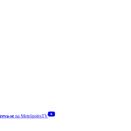
reva-se
na MetrópolesTV