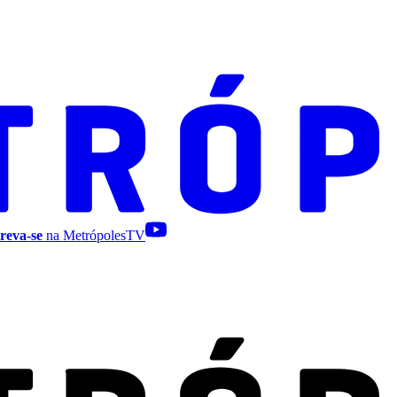
reva-se
na MetrópolesTV