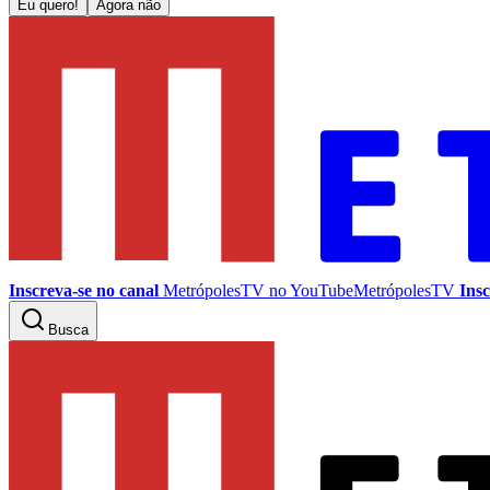
Eu quero!
Agora não
Inscreva-se no canal
MetrópolesTV no
YouTube
MetrópolesTV
Insc
Busca