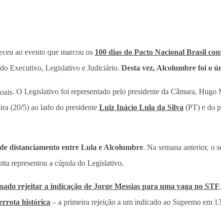
eceu ao evento que marcou os
100 dias do Pacto Nacional Brasil con
do Executivo, Legislativo e Judiciário.
Desta vez, Alcolumbre foi o ú
oais
. O Legislativo foi representado pelo presidente da Câmara, Hugo
ira (20/5) ao lado do presidente
Luiz Inácio Lula da Silva
(PT) e do p
de distanciamento entre Lula e Alcolumbre
. Na semana anterior, o
tta representou a cúpula do Legislativo.
nado rejeitar a indicação de Jorge Messias para uma vaga no STF
errota histórica
– a primeira rejeição a um indicado ao Supremo em 1