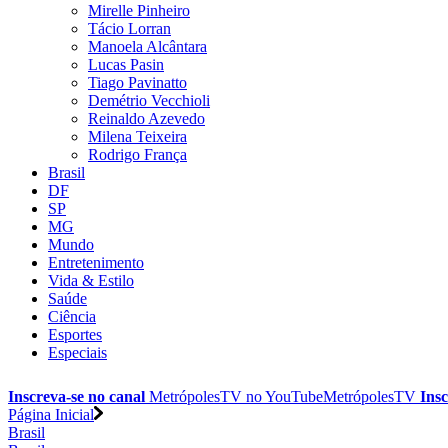
Mirelle Pinheiro
Tácio Lorran
Manoela Alcântara
Lucas Pasin
Tiago Pavinatto
Demétrio Vecchioli
Reinaldo Azevedo
Milena Teixeira
Rodrigo França
Brasil
DF
SP
MG
Mundo
Entretenimento
Vida & Estilo
Saúde
Ciência
Esportes
Especiais
Inscreva-se no canal
MetrópolesTV no
YouTube
MetrópolesTV
Insc
Página Inicial
Brasil