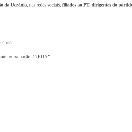
ão da Ucrânia
, nas redes sociais,
filiados ao PT, dirigentes do parti
e Goiás.
ontra outra nação: 1) EUA”.