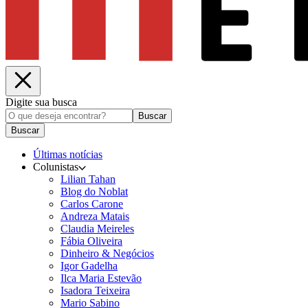
Digite sua busca
Buscar
Buscar
Últimas notícias
Colunistas
Lilian Tahan
Blog do Noblat
Carlos Carone
Andreza Matais
Claudia Meireles
Fábia Oliveira
Dinheiro & Negócios
Igor Gadelha
Ilca Maria Estevão
Isadora Teixeira
Mario Sabino