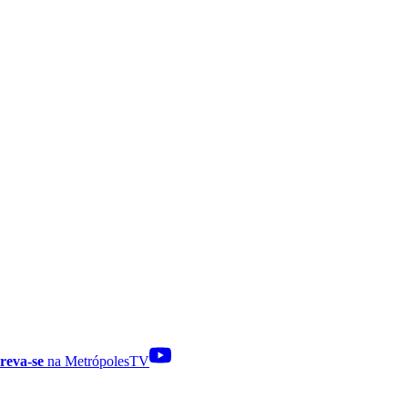
reva-se
na MetrópolesTV