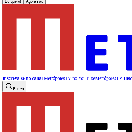
Eu quero!
Agora não
Inscreva-se no canal
MetrópolesTV no
YouTube
MetrópolesTV
Insc
Busca