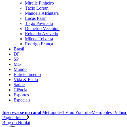
Mirelle Pinheiro
Tácio Lorran
Manoela Alcântara
Lucas Pasin
Tiago Pavinatto
Demétrio Vecchioli
Reinaldo Azevedo
Milena Teixeira
Rodrigo França
Brasil
DF
SP
MG
Mundo
Entretenimento
Vida & Estilo
Saúde
Ciência
Esportes
Especiais
Inscreva-se no canal
MetrópolesTV no
YouTube
MetrópolesTV
Insc
Página Inicial
Blog do Noblat