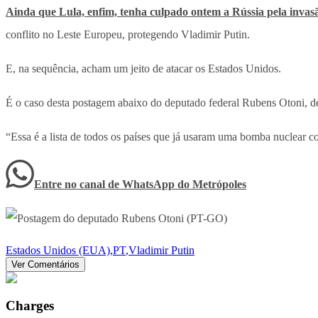
Ainda que Lula, enfim, tenha culpado ontem a Rússia pela invas
conflito no Leste Europeu, protegendo Vladimir Putin.
E, na sequência, acham um jeito de atacar os Estados Unidos.
É o caso desta postagem abaixo do deputado federal Rubens Otoni, d
“Essa é a lista de todos os países que já usaram uma bomba nuclear c
Entre no canal de WhatsApp
do
Metrópoles
Estados Unidos (EUA)
,
PT
,
Vladimir Putin
Ver Comentários
Charges