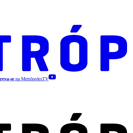
reva-se
na MetrópolesTV