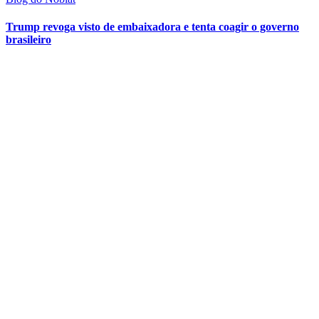
Trump revoga visto de embaixadora e tenta coagir o governo
brasileiro