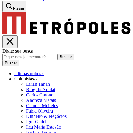
Busca
Digite sua busca
Buscar
Buscar
Últimas notícias
Colunistas
Lilian Tahan
Blog do Noblat
Carlos Carone
Andreza Matais
Claudia Meireles
Fábia Oliveira
Dinheiro & Negócios
Igor Gadelha
Ilca Maria Estevão
Isadora Teixeira