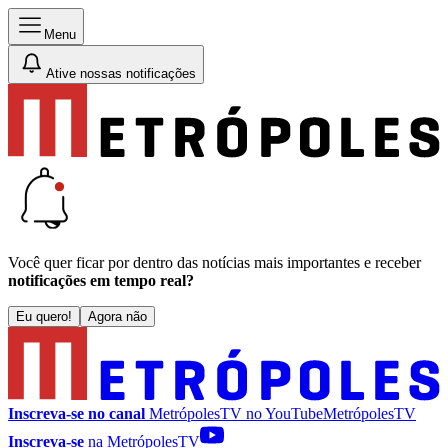
Menu
Ative nossas notificações
Você quer ficar por dentro das notícias mais importantes e receber
notificações em tempo real?
Eu quero!
Agora não
Inscreva-se no canal
MetrópolesTV no
YouTube
MetrópolesTV
Inscreva-se
na MetrópolesTV