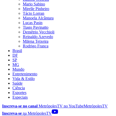
Mario Sabino
Mirelle Pinheiro
Tácio Lorran
Manoela Alcântara
Lucas Pasin
Tiago Pavinatto
Demétrio Vecchioli
Reinaldo Azevedo
Milena Teixeira
Rodrigo França
Brasil
DF
SP
MG
Mundo
Entretenimento
Vida & Estilo
Saúde
Ciência
Esportes
Especiais
Inscreva-se no canal
MetrópolesTV no
YouTube
MetrópolesTV
Inscreva-se
na MetrópolesTV