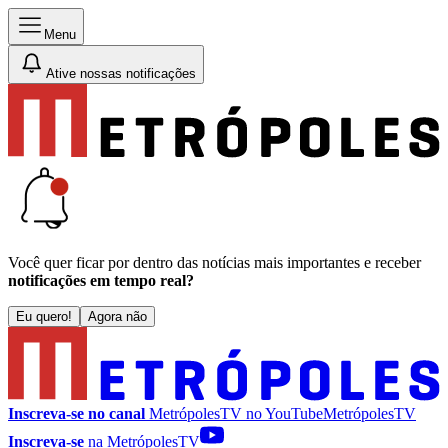
Menu
Ative nossas notificações
Você quer ficar por dentro das notícias mais importantes e receber
notificações em tempo real?
Eu quero!
Agora não
Inscreva-se no canal
MetrópolesTV no
YouTube
MetrópolesTV
Inscreva-se
na MetrópolesTV