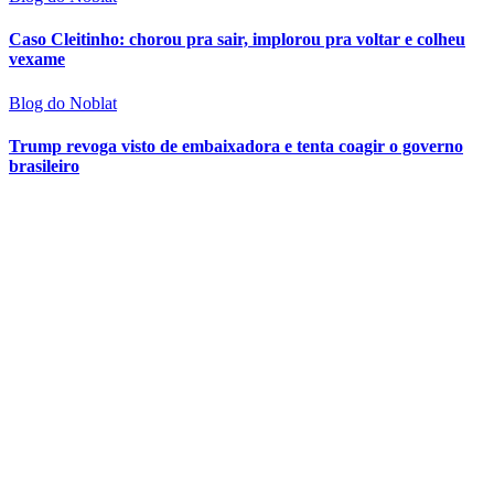
Caso Cleitinho: chorou pra sair, implorou pra voltar e colheu
vexame
Blog do Noblat
Trump revoga visto de embaixadora e tenta coagir o governo
brasileiro