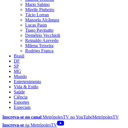
Mario Sabino
Mirelle Pinheiro
Tácio Lorran
Manoela Alcântara
Lucas Pasin
Tiago Pavinatto
Demétrio Vecchioli
Reinaldo Azevedo
Milena Teixeira
Rodrigo França
Brasil
DF
SP
MG
Mundo
Entretenimento
Vida & Estilo
Saúde
Ciência
Esportes
Especiais
Inscreva-se no canal
MetrópolesTV no
YouTube
MetrópolesTV
Inscreva-se
na MetrópolesTV