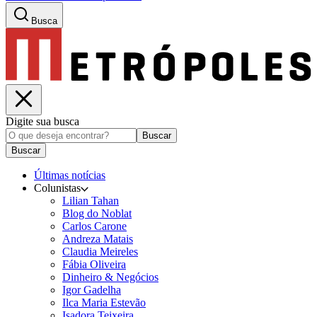
Busca
Digite sua busca
Buscar
Buscar
Últimas notícias
Colunistas
Lilian Tahan
Blog do Noblat
Carlos Carone
Andreza Matais
Claudia Meireles
Fábia Oliveira
Dinheiro & Negócios
Igor Gadelha
Ilca Maria Estevão
Isadora Teixeira