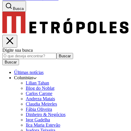
Busca
Digite sua busca
Buscar
Buscar
Últimas notícias
Colunistas
Lilian Tahan
Blog do Noblat
Carlos Carone
Andreza Matais
Claudia Meireles
Fábia Oliveira
Dinheiro & Negócios
Igor Gadelha
Ilca Maria Estevão
Isadora Teixeira