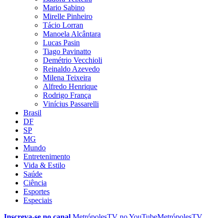
Mario Sabino
Mirelle Pinheiro
Tácio Lorran
Manoela Alcântara
Lucas Pasin
Tiago Pavinatto
Demétrio Vecchioli
Reinaldo Azevedo
Milena Teixeira
Alfredo Henrique
Rodrigo França
Vinícius Passarelli
Brasil
DF
SP
MG
Mundo
Entretenimento
Vida & Estilo
Saúde
Ciência
Esportes
Especiais
Inscreva-se no canal
MetrópolesTV no
YouTube
MetrópolesTV