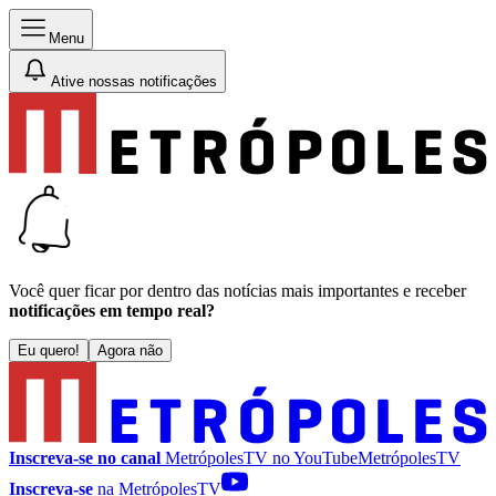
Menu
Ative nossas notificações
Você quer ficar por dentro das notícias mais importantes e receber
notificações em tempo real?
Eu quero!
Agora não
Inscreva-se no canal
MetrópolesTV no
YouTube
MetrópolesTV
Inscreva-se
na MetrópolesTV