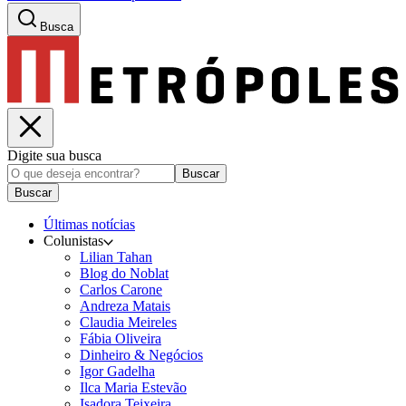
Busca
Digite sua busca
Buscar
Buscar
Últimas notícias
Colunistas
Lilian Tahan
Blog do Noblat
Carlos Carone
Andreza Matais
Claudia Meireles
Fábia Oliveira
Dinheiro & Negócios
Igor Gadelha
Ilca Maria Estevão
Isadora Teixeira