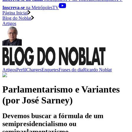
Inscreva-se
na MetrópolesTV
Página Inicial
Blog do Noblat
Artigos
Artigos
Perfil
Charges
Enquetes
Frases do dia
Ricardo Noblat
Parlamentarismo e Variantes
(por José Sarney)
Devemos buscar a fórmula de um
semipresidencialismo ou
semiparlamentarismo