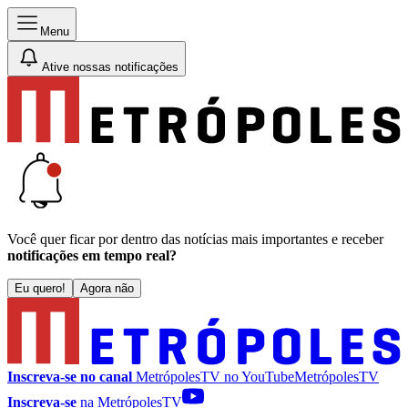
Menu
Ative nossas notificações
Você quer ficar por dentro das notícias mais importantes e receber
notificações em tempo real?
Eu quero!
Agora não
Inscreva-se no canal
MetrópolesTV no
YouTube
MetrópolesTV
Inscreva-se
na MetrópolesTV