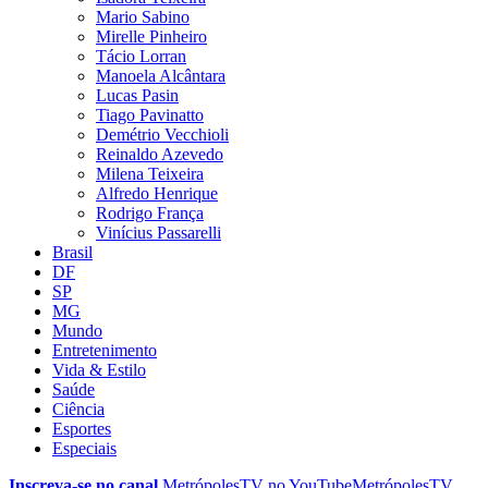
Mario Sabino
Mirelle Pinheiro
Tácio Lorran
Manoela Alcântara
Lucas Pasin
Tiago Pavinatto
Demétrio Vecchioli
Reinaldo Azevedo
Milena Teixeira
Alfredo Henrique
Rodrigo França
Vinícius Passarelli
Brasil
DF
SP
MG
Mundo
Entretenimento
Vida & Estilo
Saúde
Ciência
Esportes
Especiais
Inscreva-se no canal
MetrópolesTV no
YouTube
MetrópolesTV