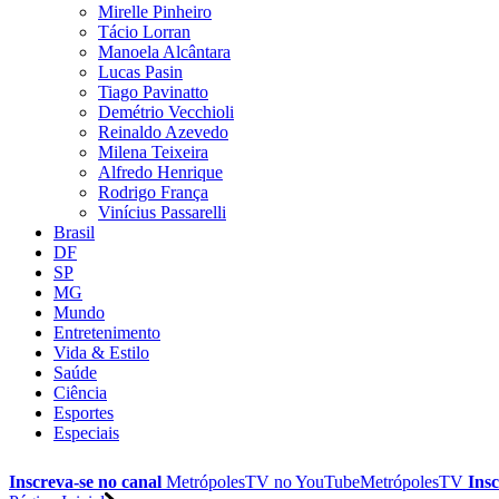
Mirelle Pinheiro
Tácio Lorran
Manoela Alcântara
Lucas Pasin
Tiago Pavinatto
Demétrio Vecchioli
Reinaldo Azevedo
Milena Teixeira
Alfredo Henrique
Rodrigo França
Vinícius Passarelli
Brasil
DF
SP
MG
Mundo
Entretenimento
Vida & Estilo
Saúde
Ciência
Esportes
Especiais
Inscreva-se no canal
MetrópolesTV no
YouTube
MetrópolesTV
Insc