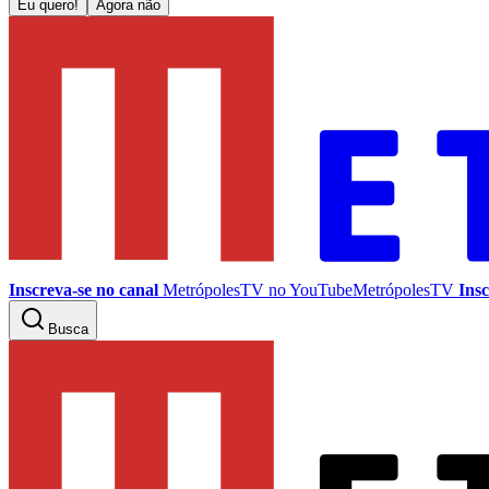
Eu quero!
Agora não
Inscreva-se no canal
MetrópolesTV no
YouTube
MetrópolesTV
Insc
Busca