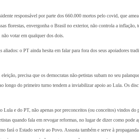
residente responsável por parte dos 660.000 mortos pelo covid, que ame
s florestas, envergonha o Brasil no exterior, não controla a inflação,
u não votar em qualquer dos dois.
aliados: o PT ainda hesita em falar para fora dos seus apoiadores tr
eleição, precisa que os democratas não-petistas subam no seu palanque
os ao longo do primeiro turno tendem a inviabilizar apoio ao Lula. Os 
do Lula e do PT, não apenas por preconceitos (ou conceitos) vindos do
petistas quando fala em revogar reformas, no lugar de dizer como pode 
como fará o Estado servir ao Povo. Assusta também e serve à propagand