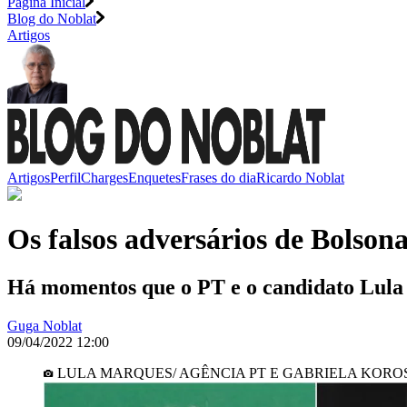
Página Inicial
Blog do Noblat
Artigos
Artigos
Perfil
Charges
Enquetes
Frases do dia
Ricardo Noblat
Os falsos adversários de Bolso
Há momentos que o PT e o candidato Lula p
Guga Noblat
09/04/2022 12:00
LULA MARQUES/ AGÊNCIA PT E GABRIELA KOR