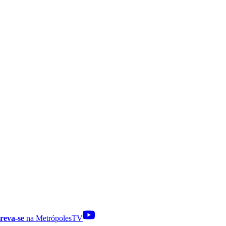
reva-se
na MetrópolesTV