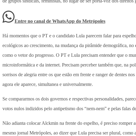
de grupos sindicais, feministas, no lugar de ser porta-voz dos direit
Entre no canal de WhatsApp
do
Metrópoles
Há momentos que o PT e o candidato Lula parecem falar para espelhos 
ecológicos ao crescimento, na mudança da pirâmide demográfica, no 
como o vetor do progresso. O PT e Lula precisam entender que o mun
microinformática e da internet. Precisam perceber também que, na polí
sorrisos de alegria entre os que estão em frente e ranger de dentes no
agora ele aparece, simultanea e universalmente.
Se compararmos os dois governos e respectivas personalidades, parece
votos nulos indizidos pelo antipetismo dos “nem-nem” e pelas falas de L
Não adianta colocar Alckmin na frente do espelho, é preciso romper a 
mesmo jornal Metrópoles, ao dizer que Lula precisa ser plural, como a