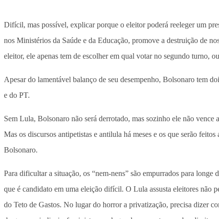
Difícil, mas possível, explicar porque o eleitor poderá reeleger um p
nos Ministérios da Saúde e da Educação, promove a destruição de nossa
eleitor, ele apenas tem de escolher em qual votar no segundo turno, o
Apesar do lamentável balanço de seu desempenho, Bolsonaro tem dois 
e do PT.
Sem Lula, Bolsonaro não será derrotado, mas sozinho ele não vence a 
Mas os discursos antipetistas e antilula há meses e os que serão feit
Bolsonaro.
Para dificultar a situação, os “nem-nens” são empurrados para longe 
que é candidato em uma eleição difícil. O Lula assusta eleitores não 
do Teto de Gastos. No lugar do horror a privatização, precisa dizer 