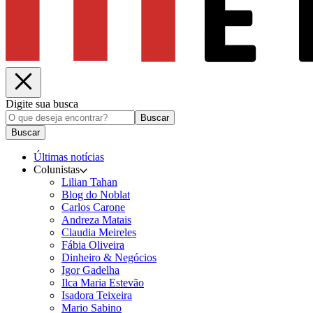
Digite sua busca
Buscar
Buscar
Últimas notícias
Colunistas
Lilian Tahan
Blog do Noblat
Carlos Carone
Andreza Matais
Claudia Meireles
Fábia Oliveira
Dinheiro & Negócios
Igor Gadelha
Ilca Maria Estevão
Isadora Teixeira
Mario Sabino