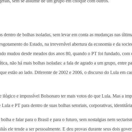
os gerais, sem se assumir de um grupo em choque com outros.
dentro de bolhas isoladas, sem levar em conta as mudanças nas últimas
esgotamento do Estado, na irreversível abertura da economia e da soc
do mudou desde meados dos anos 80, quando o PT foi fundado, com o Mu
tica, não há mais bolhas isoladas: a fala de agrado a um grupo, entre p
s que estão ao lado. Diferente de 2002 e 2006, o discurso do Lula em ca
 ilógico e impossível Bolsonaro ter mais votos do que Lula. Mas a impo
ula e PT para dentro de suas bolhas setoriais, corporativas, identitária
bolha e falar para o Brasil e para o futuro, sem nostalgias nem sectari
liás ele tende a ser pessoalmente. E deu provas durante seus dois gover