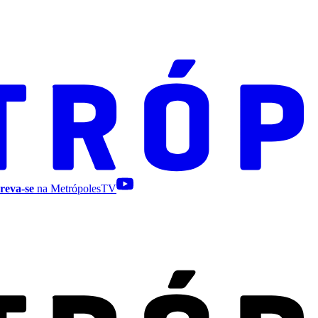
reva-se
na MetrópolesTV