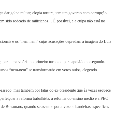
aça dar golpe militar, elogia tortura, tem um governo com corrupção
 tem sido rodeado de milicianos… É possível, e a culpa não está no
adicionais e os “nem-nem” cujas acusações depredam a imagem do Lula
, para uma vitória no primeiro turno ou para apoiá-lo no segundo.
discursos “nem-nem” se transformarão em votos nulos, elegendo
 passado, mas também por falas do ex-presidente que às vezes esquece
aperfeiçoar a reforma trabalhista, a reforma do ensino médio e a PEC
a de Bolsonaro, quando se assume porta-voz de bandeiras específicas