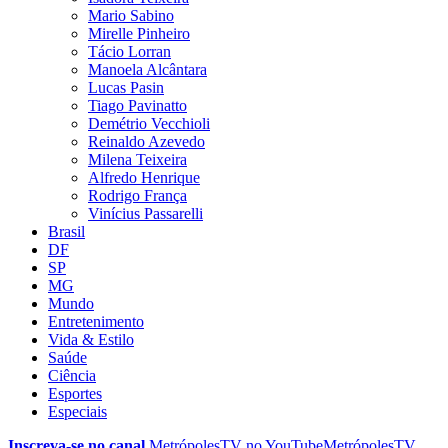
Mario Sabino
Mirelle Pinheiro
Tácio Lorran
Manoela Alcântara
Lucas Pasin
Tiago Pavinatto
Demétrio Vecchioli
Reinaldo Azevedo
Milena Teixeira
Alfredo Henrique
Rodrigo França
Vinícius Passarelli
Brasil
DF
SP
MG
Mundo
Entretenimento
Vida & Estilo
Saúde
Ciência
Esportes
Especiais
Inscreva-se no canal
MetrópolesTV no
YouTube
MetrópolesTV