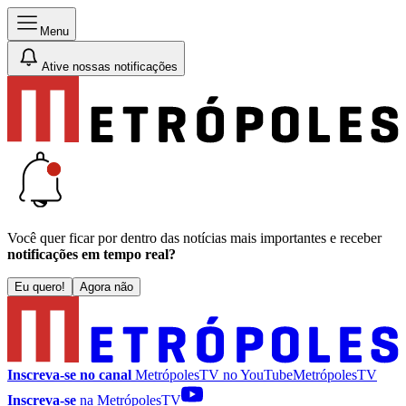
Menu
Ative nossas notificações
Você quer ficar por dentro das notícias mais importantes e receber
notificações em tempo real?
Eu quero!
Agora não
Inscreva-se no canal
MetrópolesTV no
YouTube
MetrópolesTV
Inscreva-se
na MetrópolesTV