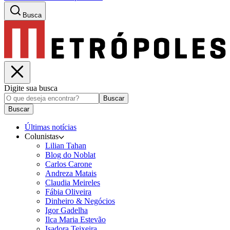
Busca
Digite sua busca
Buscar
Buscar
Últimas notícias
Colunistas
Lilian Tahan
Blog do Noblat
Carlos Carone
Andreza Matais
Claudia Meireles
Fábia Oliveira
Dinheiro & Negócios
Igor Gadelha
Ilca Maria Estevão
Isadora Teixeira