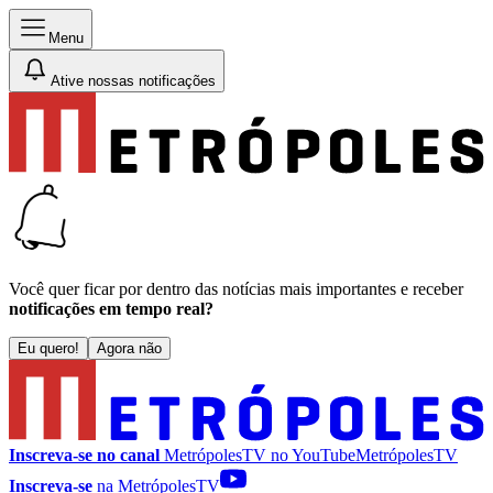
Menu
Ative nossas notificações
Você quer ficar por dentro das notícias mais importantes e receber
notificações em tempo real?
Eu quero!
Agora não
Inscreva-se no canal
MetrópolesTV no
YouTube
MetrópolesTV
Inscreva-se
na MetrópolesTV