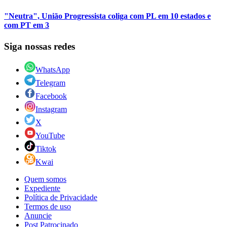
"Neutra", União Progressista coliga com PL em 10 estados e
com PT em 3
Siga nossas redes
WhatsApp
Telegram
Facebook
Instagram
X
YouTube
Tiktok
Kwai
Quem somos
Expediente
Política de Privacidade
Termos de uso
Anuncie
Post Patrocinado