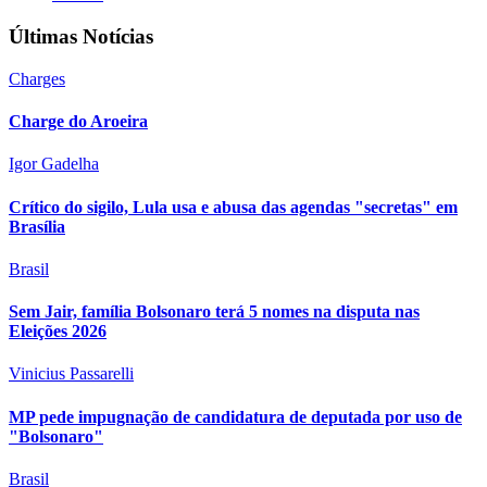
Últimas Notícias
Charges
Charge do Aroeira
Igor Gadelha
Crítico do sigilo, Lula usa e abusa das agendas "secretas" em
Brasília
Brasil
Sem Jair, família Bolsonaro terá 5 nomes na disputa nas
Eleições 2026
Vinicius Passarelli
MP pede impugnação de candidatura de deputada por uso de
"Bolsonaro"
Brasil