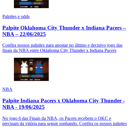
Palpites e odds
Palpite Oklahoma City Thunder x Indiana Pacers –
NBA – 22/06/2025
Confira nossos palpites para apostar no último e decisivo jogo das
finais da NBA entre Oklahoma City Thunder x Indiana Pacers
NBA
Palpite Indiana Pacers x Oklahoma City Thunder -
NBA - 19/06/2025
No jogo 6 das Finais da NBA, os Pacers recebem o OKC e
precisam da vitória para seguir sonhando. Confira os nossos palpites