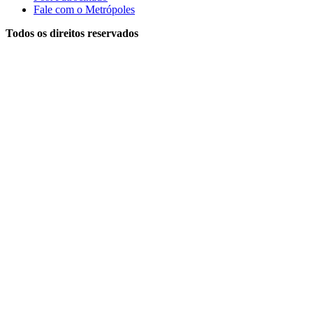
Fale com o Metrópoles
Todos os direitos reservados