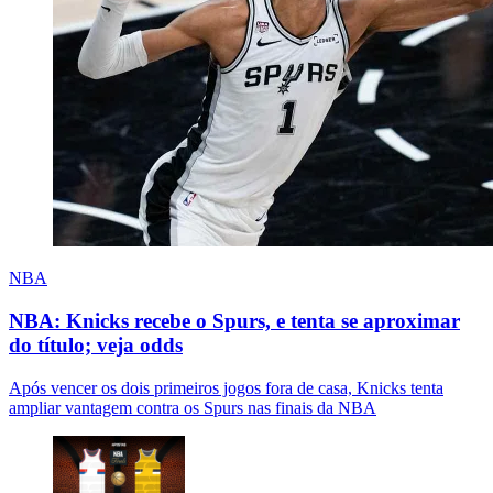
NBA
NBA: Knicks recebe o Spurs, e tenta se aproximar
do título; veja odds
Após vencer os dois primeiros jogos fora de casa, Knicks tenta
ampliar vantagem contra os Spurs nas finais da NBA