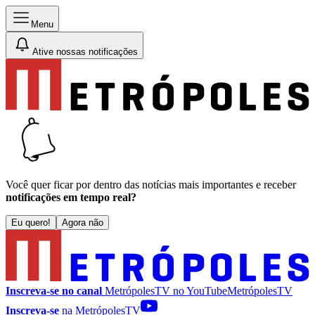
Menu
Ative nossas notificações
Você quer ficar por dentro das notícias mais importantes e receber
notificações em tempo real?
Eu quero!
Agora não
Inscreva-se no canal
MetrópolesTV no
YouTube
MetrópolesTV
Inscreva-se
na MetrópolesTV