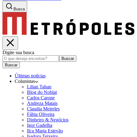
Busca
Digite sua busca
Buscar
Buscar
Últimas notícias
Colunistas
Lilian Tahan
Blog do Noblat
Carlos Carone
Andreza Matais
Claudia Meireles
Fábia Oliveira
Dinheiro & Negócios
Igor Gadelha
Ilca Maria Estevão
Isadora Teixeira