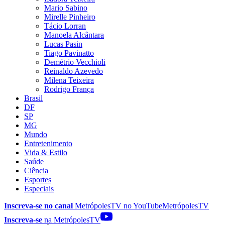
Mario Sabino
Mirelle Pinheiro
Tácio Lorran
Manoela Alcântara
Lucas Pasin
Tiago Pavinatto
Demétrio Vecchioli
Reinaldo Azevedo
Milena Teixeira
Rodrigo França
Brasil
DF
SP
MG
Mundo
Entretenimento
Vida & Estilo
Saúde
Ciência
Esportes
Especiais
Inscreva-se no canal
MetrópolesTV no
YouTube
MetrópolesTV
Inscreva-se
na MetrópolesTV