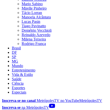
Mario Sabino
Mirelle Pinheiro
Tácio Lorran
Manoela Alcântara
Lucas Pasin
Tiago Pavinatto
Demétrio Vecchioli
Reinaldo Azevedo
Milena Teixeira
Rodrigo França
Brasil
DF
SP
MG
Mundo
Entretenimento
Vida & Estilo
Saúde
Ciência
Esportes
Especiais
Inscreva-se no canal
MetrópolesTV no
YouTube
MetrópolesTV
Inscreva-se
na MetrópolesTV