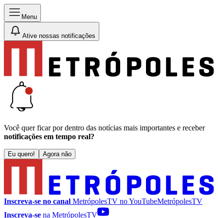
Menu
Ative nossas notificações
Você quer ficar por dentro das notícias mais importantes e receber
notificações em tempo real?
Eu quero!
Agora não
Inscreva-se no canal
MetrópolesTV no
YouTube
MetrópolesTV
Inscreva-se
na MetrópolesTV