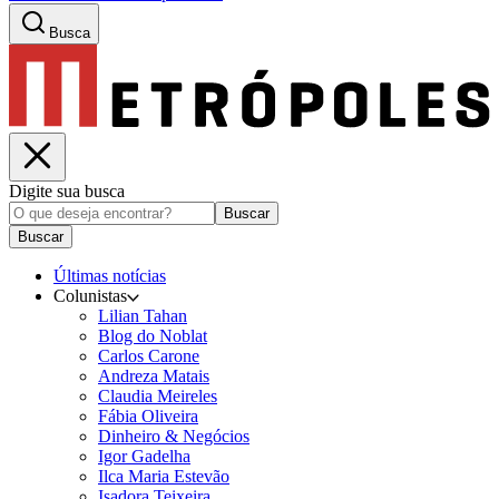
Busca
Digite sua busca
Buscar
Buscar
Últimas notícias
Colunistas
Lilian Tahan
Blog do Noblat
Carlos Carone
Andreza Matais
Claudia Meireles
Fábia Oliveira
Dinheiro & Negócios
Igor Gadelha
Ilca Maria Estevão
Isadora Teixeira