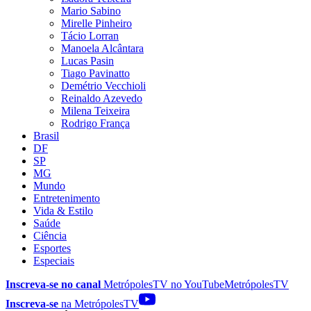
Mario Sabino
Mirelle Pinheiro
Tácio Lorran
Manoela Alcântara
Lucas Pasin
Tiago Pavinatto
Demétrio Vecchioli
Reinaldo Azevedo
Milena Teixeira
Rodrigo França
Brasil
DF
SP
MG
Mundo
Entretenimento
Vida & Estilo
Saúde
Ciência
Esportes
Especiais
Inscreva-se no canal
MetrópolesTV no
YouTube
MetrópolesTV
Inscreva-se
na MetrópolesTV