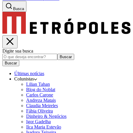
Busca
Digite sua busca
Buscar
Buscar
Últimas notícias
Colunistas
Lilian Tahan
Blog do Noblat
Carlos Carone
Andreza Matais
Claudia Meireles
Fábia Oliveira
Dinheiro & Negócios
Igor Gadelha
Ilca Maria Estevão
Isadora Teixeira