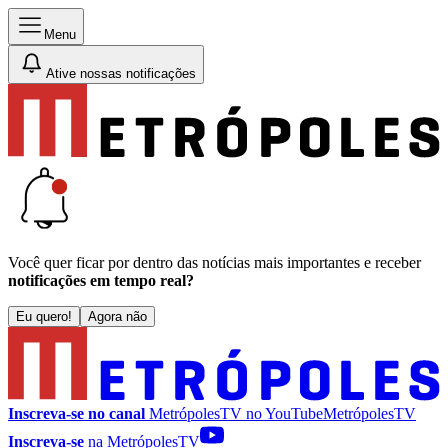
Menu
Ative nossas notificações
Você quer ficar por dentro das notícias mais importantes e receber
notificações em tempo real?
Eu quero!
Agora não
Inscreva-se no canal
MetrópolesTV no
YouTube
MetrópolesTV
Inscreva-se
na MetrópolesTV