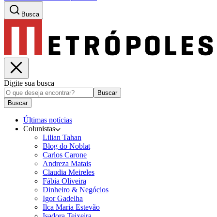
Busca
Digite sua busca
Buscar
Buscar
Últimas notícias
Colunistas
Lilian Tahan
Blog do Noblat
Carlos Carone
Andreza Matais
Claudia Meireles
Fábia Oliveira
Dinheiro & Negócios
Igor Gadelha
Ilca Maria Estevão
Isadora Teixeira