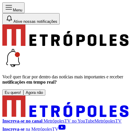
Menu
Ative nossas notificações
Você quer ficar por dentro das notícias mais importantes e receber
notificações em tempo real?
Eu quero!
Agora não
Inscreva-se no canal
MetrópolesTV no
YouTube
MetrópolesTV
Inscreva-se
na MetrópolesTV