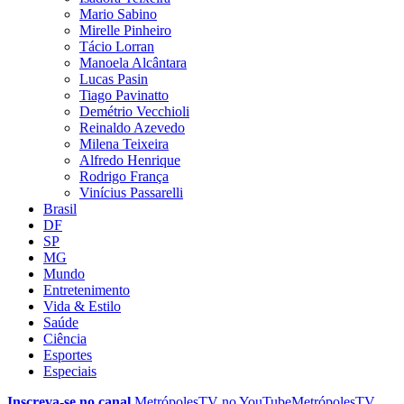
Mario Sabino
Mirelle Pinheiro
Tácio Lorran
Manoela Alcântara
Lucas Pasin
Tiago Pavinatto
Demétrio Vecchioli
Reinaldo Azevedo
Milena Teixeira
Alfredo Henrique
Rodrigo França
Vinícius Passarelli
Brasil
DF
SP
MG
Mundo
Entretenimento
Vida & Estilo
Saúde
Ciência
Esportes
Especiais
Inscreva-se no canal
MetrópolesTV no
YouTube
MetrópolesTV