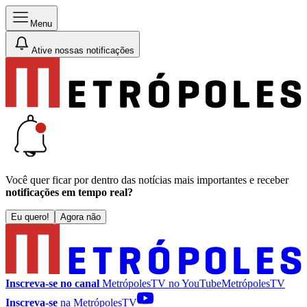
Menu
Ative nossas notificações
Você quer ficar por dentro das notícias mais importantes e receber
notificações em tempo real?
Eu quero!
Agora não
Inscreva-se no canal
MetrópolesTV no
YouTube
MetrópolesTV
Inscreva-se
na MetrópolesTV