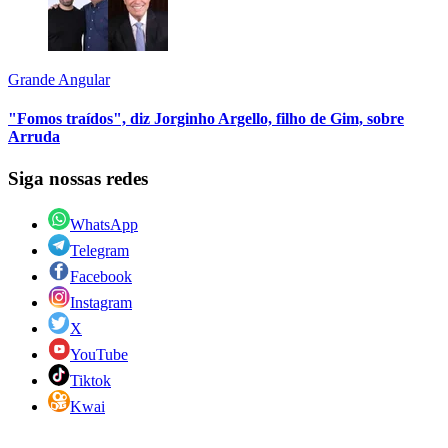
Grande Angular
"Fomos traídos", diz Jorginho Argello, filho de Gim, sobre
Arruda
Siga nossas redes
WhatsApp
Telegram
Facebook
Instagram
X
YouTube
Tiktok
Kwai