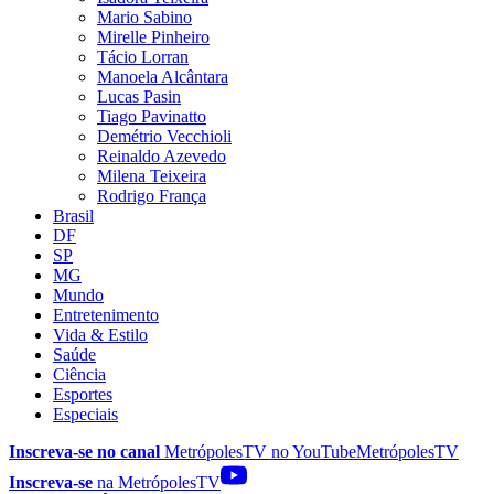
Mario Sabino
Mirelle Pinheiro
Tácio Lorran
Manoela Alcântara
Lucas Pasin
Tiago Pavinatto
Demétrio Vecchioli
Reinaldo Azevedo
Milena Teixeira
Rodrigo França
Brasil
DF
SP
MG
Mundo
Entretenimento
Vida & Estilo
Saúde
Ciência
Esportes
Especiais
Inscreva-se no canal
MetrópolesTV no
YouTube
MetrópolesTV
Inscreva-se
na MetrópolesTV