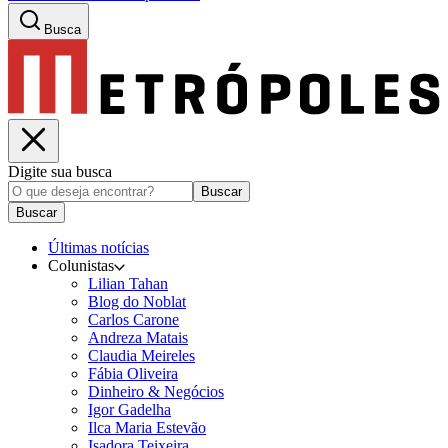
Busca
Digite sua busca
Buscar
Buscar
Últimas notícias
Colunistas
Lilian Tahan
Blog do Noblat
Carlos Carone
Andreza Matais
Claudia Meireles
Fábia Oliveira
Dinheiro & Negócios
Igor Gadelha
Ilca Maria Estevão
Isadora Teixeira