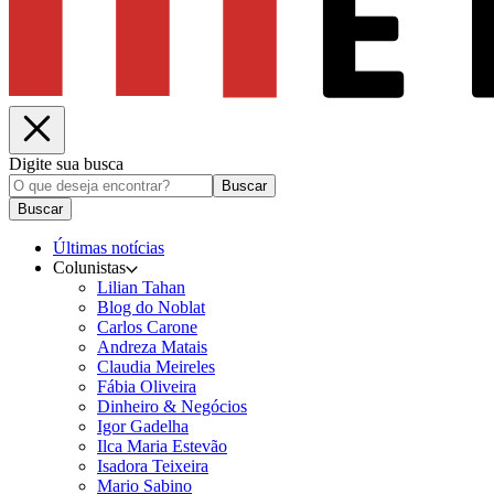
Digite sua busca
Buscar
Buscar
Últimas notícias
Colunistas
Lilian Tahan
Blog do Noblat
Carlos Carone
Andreza Matais
Claudia Meireles
Fábia Oliveira
Dinheiro & Negócios
Igor Gadelha
Ilca Maria Estevão
Isadora Teixeira
Mario Sabino