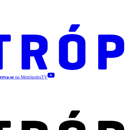
reva-se
na MetrópolesTV