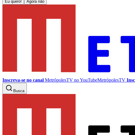
Eu quero!
Agora não
Inscreva-se no canal
MetrópolesTV no
YouTube
MetrópolesTV
Insc
Busca