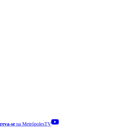
reva-se
na MetrópolesTV