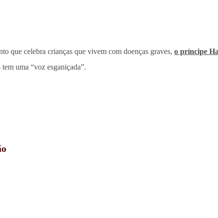
ento que celebra crianças que vivem com doenças graves,
o príncipe H
s tem uma “voz esganiçada”.
ão