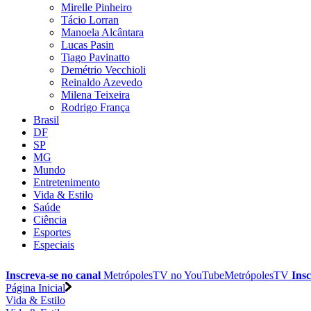
Mirelle Pinheiro
Tácio Lorran
Manoela Alcântara
Lucas Pasin
Tiago Pavinatto
Demétrio Vecchioli
Reinaldo Azevedo
Milena Teixeira
Rodrigo França
Brasil
DF
SP
MG
Mundo
Entretenimento
Vida & Estilo
Saúde
Ciência
Esportes
Especiais
Inscreva-se no canal
MetrópolesTV no
YouTube
MetrópolesTV
Insc
Página Inicial
Vida & Estilo