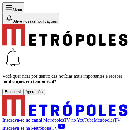
Menu
Ative nossas notificações
Você quer ficar por dentro das notícias mais importantes e receber
notificações em tempo real?
Eu quero!
Agora não
Inscreva-se no canal
MetrópolesTV no
YouTube
MetrópolesTV
Inscreva-se
na MetrópolesTV