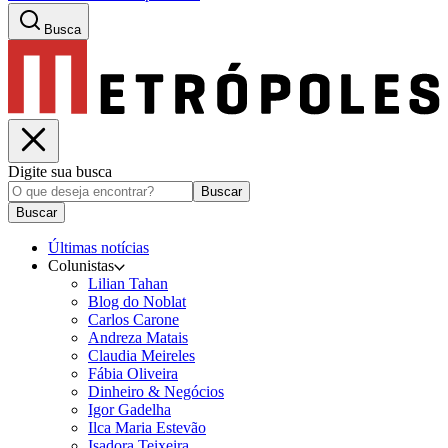
Busca
Digite sua busca
Buscar
Buscar
Últimas notícias
Colunistas
Lilian Tahan
Blog do Noblat
Carlos Carone
Andreza Matais
Claudia Meireles
Fábia Oliveira
Dinheiro & Negócios
Igor Gadelha
Ilca Maria Estevão
Isadora Teixeira