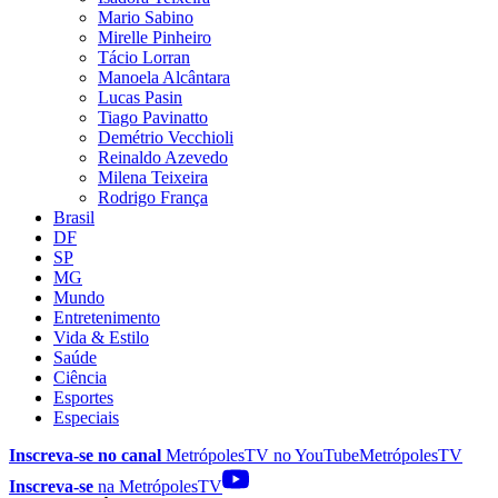
Mario Sabino
Mirelle Pinheiro
Tácio Lorran
Manoela Alcântara
Lucas Pasin
Tiago Pavinatto
Demétrio Vecchioli
Reinaldo Azevedo
Milena Teixeira
Rodrigo França
Brasil
DF
SP
MG
Mundo
Entretenimento
Vida & Estilo
Saúde
Ciência
Esportes
Especiais
Inscreva-se no canal
MetrópolesTV no
YouTube
MetrópolesTV
Inscreva-se
na MetrópolesTV