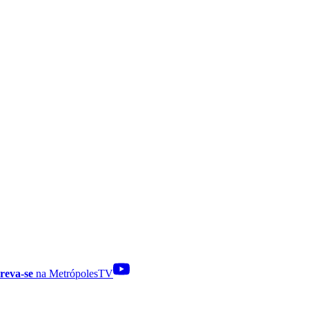
reva-se
na MetrópolesTV