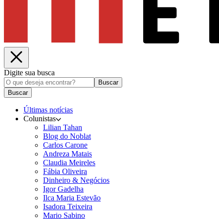
Digite sua busca
Buscar
Buscar
Últimas notícias
Colunistas
Lilian Tahan
Blog do Noblat
Carlos Carone
Andreza Matais
Claudia Meireles
Fábia Oliveira
Dinheiro & Negócios
Igor Gadelha
Ilca Maria Estevão
Isadora Teixeira
Mario Sabino