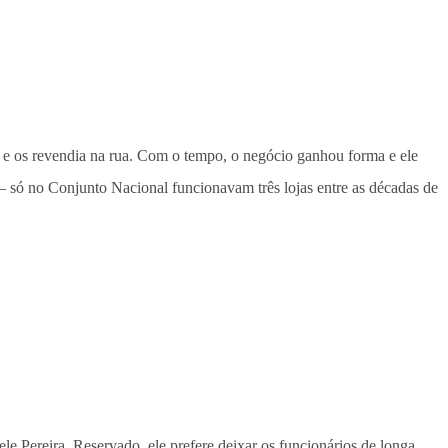
 e os revendia na rua. Com o tempo, o negócio ganhou forma e ele
— só no Conjunto Nacional funcionavam três lojas entre as décadas de
 Pereira. Reservado, ele prefere deixar os funcionários de longa