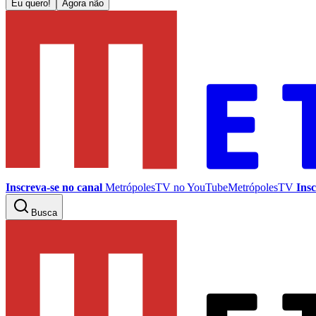
Eu quero!
Agora não
Inscreva-se no canal
MetrópolesTV no
YouTube
MetrópolesTV
Insc
Busca