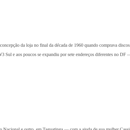
 concepção da loja no final da década de 1960 quando comprava discos
W3 Sul e aos poucos se expandiu por sete endereços diferentes no DF 
Nacional e outro, em Taguatinga — com a ajuda de sua mulher Cassiele