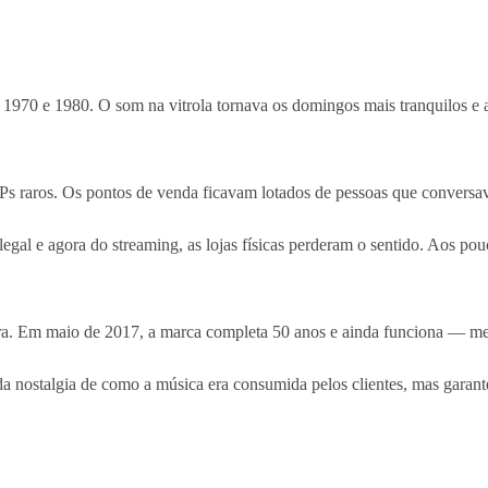
e 1970 e 1980. O som na vitrola tornava os domingos mais tranquilos e 
 e LPs raros. Os pontos de venda ficavam lotados de pessoas que conver
gal e agora do streaming, as lojas físicas perderam o sentido. Aos po
trora. Em maio de 2017, a marca completa 50 anos e ainda funciona — 
 da nostalgia de como a música era consumida pelos clientes, mas garan