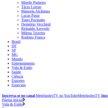
Mirelle Pinheiro
Tácio Lorran
Manoela Alcântara
Lucas Pasin
Tiago Pavinatto
Demétrio Vecchioli
Reinaldo Azevedo
Milena Teixeira
Rodrigo França
Brasil
DF
SP
MG
Mundo
Entretenimento
Vida & Estilo
Saúde
Ciência
Esportes
Especiais
Inscreva-se no canal
MetrópolesTV no
YouTube
MetrópolesTV
Insc
Página Inicial
Vida & Estilo