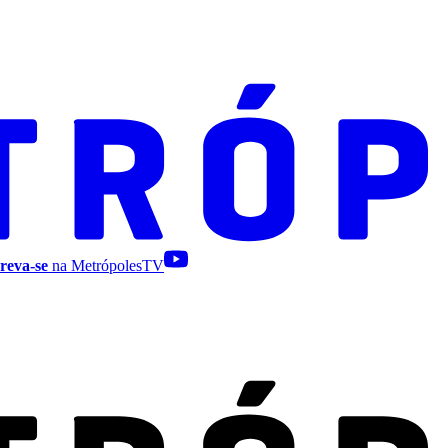
reva-se
na MetrópolesTV