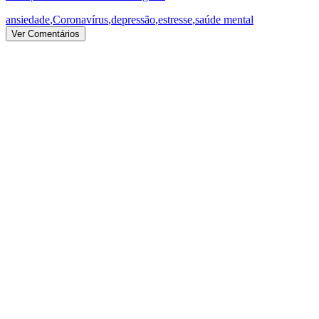
ansiedade
,
Coronavírus
,
depressão
,
estresse
,
saúde mental
Ver Comentários