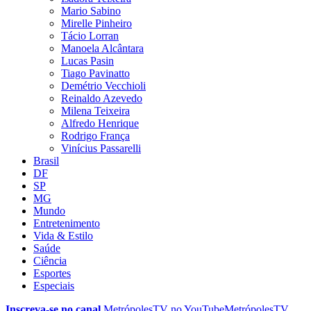
Mario Sabino
Mirelle Pinheiro
Tácio Lorran
Manoela Alcântara
Lucas Pasin
Tiago Pavinatto
Demétrio Vecchioli
Reinaldo Azevedo
Milena Teixeira
Alfredo Henrique
Rodrigo França
Vinícius Passarelli
Brasil
DF
SP
MG
Mundo
Entretenimento
Vida & Estilo
Saúde
Ciência
Esportes
Especiais
Inscreva-se no canal
MetrópolesTV no
YouTube
MetrópolesTV