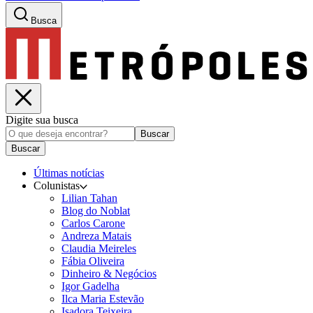
Busca
Digite sua busca
Buscar
Buscar
Últimas notícias
Colunistas
Lilian Tahan
Blog do Noblat
Carlos Carone
Andreza Matais
Claudia Meireles
Fábia Oliveira
Dinheiro & Negócios
Igor Gadelha
Ilca Maria Estevão
Isadora Teixeira