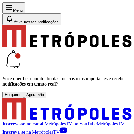
Menu
Ative nossas notificações
Você quer ficar por dentro das notícias mais importantes e receber
notificações em tempo real?
Eu quero!
Agora não
Inscreva-se no canal
MetrópolesTV no
YouTube
MetrópolesTV
Inscreva-se
na MetrópolesTV