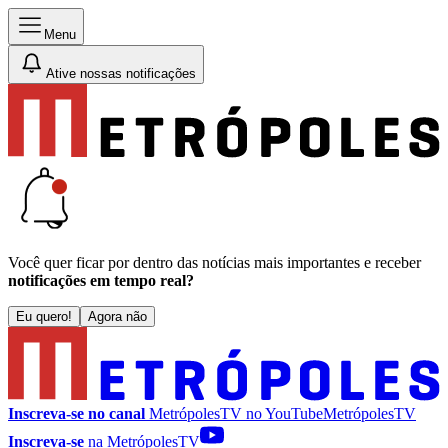
Menu
Ative nossas notificações
Você quer ficar por dentro das notícias mais importantes e receber
notificações em tempo real?
Eu quero!
Agora não
Inscreva-se no canal
MetrópolesTV no
YouTube
MetrópolesTV
Inscreva-se
na MetrópolesTV