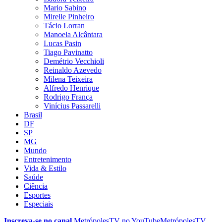
Mario Sabino
Mirelle Pinheiro
Tácio Lorran
Manoela Alcântara
Lucas Pasin
Tiago Pavinatto
Demétrio Vecchioli
Reinaldo Azevedo
Milena Teixeira
Alfredo Henrique
Rodrigo França
Vinícius Passarelli
Brasil
DF
SP
MG
Mundo
Entretenimento
Vida & Estilo
Saúde
Ciência
Esportes
Especiais
Inscreva-se no canal
MetrópolesTV no
YouTube
MetrópolesTV