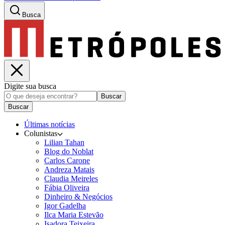
Busca
Digite sua busca
Buscar
Buscar
Últimas notícias
Colunistas
Lilian Tahan
Blog do Noblat
Carlos Carone
Andreza Matais
Claudia Meireles
Fábia Oliveira
Dinheiro & Negócios
Igor Gadelha
Ilca Maria Estevão
Isadora Teixeira