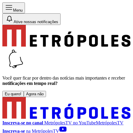
Menu
Ative nossas notificações
Você quer ficar por dentro das notícias mais importantes e receber
notificações em tempo real?
Eu quero!
Agora não
Inscreva-se no canal
MetrópolesTV no
YouTube
MetrópolesTV
Inscreva-se
na MetrópolesTV