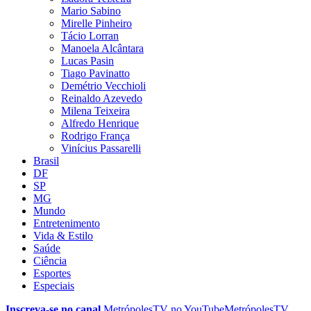
Mario Sabino
Mirelle Pinheiro
Tácio Lorran
Manoela Alcântara
Lucas Pasin
Tiago Pavinatto
Demétrio Vecchioli
Reinaldo Azevedo
Milena Teixeira
Alfredo Henrique
Rodrigo França
Vinícius Passarelli
Brasil
DF
SP
MG
Mundo
Entretenimento
Vida & Estilo
Saúde
Ciência
Esportes
Especiais
Inscreva-se no canal
MetrópolesTV no
YouTube
MetrópolesTV