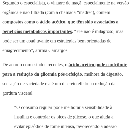
Segundo o especialista, o vinagre de maçã, especialmente na versão
orgânica e não filtrada (com a chamada “madre”), contém
compostos como o ácido acético, que têm sido associados a
benefícios metabólicos importantes
. “Ele não é milagroso, mas
pode ser um coadjuvante em estratégias bem orientadas de
emagrecimento”, afirma Camargos.
De acordo com estudos recentes, o
ácido acético pode contribuir
para a redução da glicemia pós-refeição
, melhora da digestão,
sensação de saciedade e até um discreto efeito na redução da
gordura visceral.
“O consumo regular pode melhorar a sensibilidade à
insulina e controlar os picos de glicose, o que ajuda a
evitar episódios de fome intensa, favorecendo a adesão