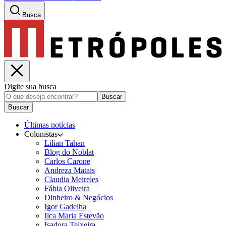
Busca
Digite sua busca
Buscar
Buscar
Últimas notícias
Colunistas
Lilian Tahan
Blog do Noblat
Carlos Carone
Andreza Matais
Claudia Meireles
Fábia Oliveira
Dinheiro & Negócios
Igor Gadelha
Ilca Maria Estevão
Isadora Teixeira