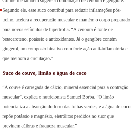
Guilherme também sugere a combinação de cenoura e gengibre.
Segundo ele, esse suco contribui para reduzir inflamações pós-
treino, acelera a recuperação muscular e mantém o corpo preparado
para novos estímulos de hipertrofia. “A cenoura é fonte de
betacaroteno, potássio e antioxidantes. Já o gengibre contém
gingerol, um composto bioativo com forte ação anti-inflamatória e
que melhora a circulação.”
Suco de couve, limão e água de coco
“A couve é carregada de cálcio, mineral essencial para a contração
muscular”, explica o nutricionista Samuel Borba. “O limão
potencializa a absorção do ferro das folhas verdes, e a água de coco
repõe potássio e magnésio, eletrólitos perdidos no suor que
previnem cãibras e fraqueza muscular.”