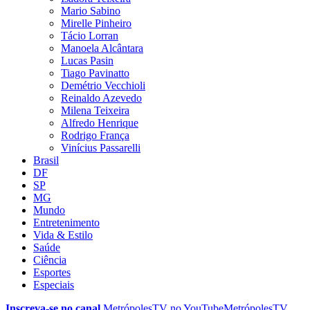
Mario Sabino
Mirelle Pinheiro
Tácio Lorran
Manoela Alcântara
Lucas Pasin
Tiago Pavinatto
Demétrio Vecchioli
Reinaldo Azevedo
Milena Teixeira
Alfredo Henrique
Rodrigo França
Vinícius Passarelli
Brasil
DF
SP
MG
Mundo
Entretenimento
Vida & Estilo
Saúde
Ciência
Esportes
Especiais
Inscreva-se no canal
MetrópolesTV no
YouTube
MetrópolesTV