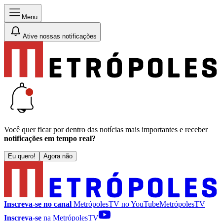
Menu
Ative nossas notificações
Você quer ficar por dentro das notícias mais importantes e receber
notificações em tempo real?
Eu quero!
Agora não
Inscreva-se no canal
MetrópolesTV no
YouTube
MetrópolesTV
Inscreva-se
na MetrópolesTV