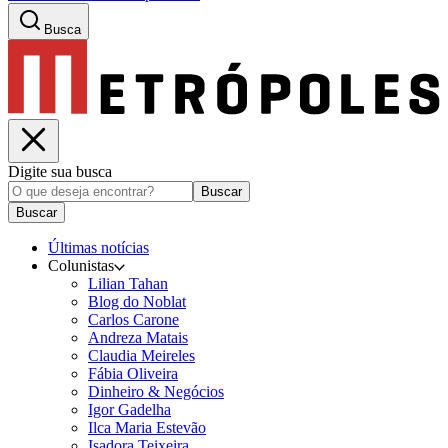
Busca
Digite sua busca
Buscar
Buscar
Últimas notícias
Colunistas
Lilian Tahan
Blog do Noblat
Carlos Carone
Andreza Matais
Claudia Meireles
Fábia Oliveira
Dinheiro & Negócios
Igor Gadelha
Ilca Maria Estevão
Isadora Teixeira