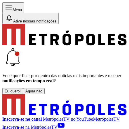
Menu
Ative nossas notificações
Você quer ficar por dentro das notícias mais importantes e receber
notificações em tempo real?
Eu quero!
Agora não
Inscreva-se no canal
MetrópolesTV no
YouTube
MetrópolesTV
Inscreva-se
na MetrópolesTV