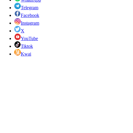
Telegram
Facebook
Instagram
X
YouTube
Tiktok
Kwai