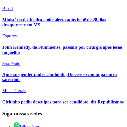
Brasil
Ministério da Justiça emite alerta após bebê de 28 dias
desaparecer em MS
Esportes
John Kennedy, do Fluminense, passará por cirurgia após lesão
no joelho
São Paulo
Após suspender padre candidato, Diocese excomunga outro
sacerdote
Minas Gerais
Cleitinho pediu desculpas para ser candidato, diz Republicanos
Siga nossas redes
WhatsApp