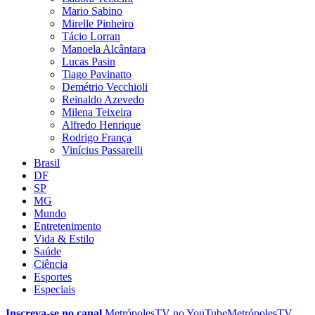
Mario Sabino
Mirelle Pinheiro
Tácio Lorran
Manoela Alcântara
Lucas Pasin
Tiago Pavinatto
Demétrio Vecchioli
Reinaldo Azevedo
Milena Teixeira
Alfredo Henrique
Rodrigo França
Vinícius Passarelli
Brasil
DF
SP
MG
Mundo
Entretenimento
Vida & Estilo
Saúde
Ciência
Esportes
Especiais
Inscreva-se no canal
MetrópolesTV no
YouTube
MetrópolesTV