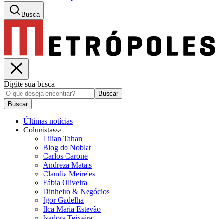
Busca
Digite sua busca
Buscar
Buscar
Últimas notícias
Colunistas
Lilian Tahan
Blog do Noblat
Carlos Carone
Andreza Matais
Claudia Meireles
Fábia Oliveira
Dinheiro & Negócios
Igor Gadelha
Ilca Maria Estevão
Isadora Teixeira