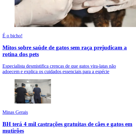
É o bicho!
Mitos sobre saúde de gatos sem raça prejudicam a
rotina dos pets
Especialista desmistifica crenças de que gatos vira-latas não
adoecem e explica os cuidados essenciais para a espécie
Minas Gerais
BH terá 4 mil castrações gratuitas de cães e gatos em
mutirões