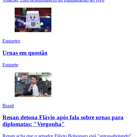
Enquetes
Urnas em questão
Enquete
Brasil
Renan detona Flávio após fala sobre urnas para
diplomatas: "Vergonha"
Renan acha que o senador Flávio Bolsonaro está "autossabotando"