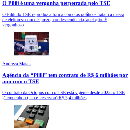
O Pilili é uma vergonha perpetrada pelo TSE
O Pilili do TSE reproduz a forma como os políticos tratam a massa
de eleitores: com desprezo, condescendência, apelação. É
vergonhoso
Andreza Matais
Agência da “Pilili” tem contrato de R$ 6 milhões por
ano com o TSE
O contrato da Octopus com o TSE está vigente desde 2022. o TSE
já empenhou (isto é, reservou) R$ 5,4 milhões