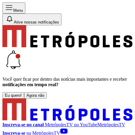
Menu
Ative nossas notificações
Você quer ficar por dentro das notícias mais importantes e receber
notificações em tempo real?
Eu quero!
Agora não
Inscreva-se no canal
MetrópolesTV no
YouTube
MetrópolesTV
Inscreva-se
na MetrópolesTV