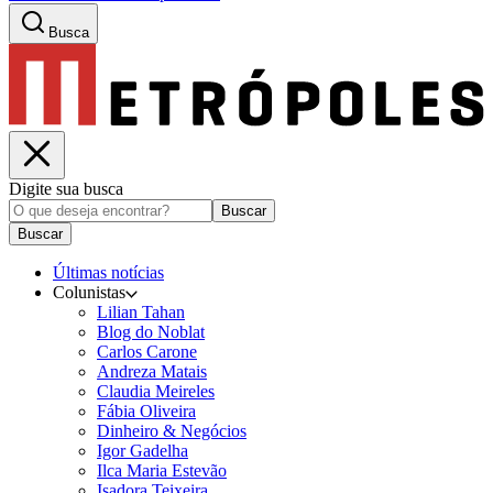
Busca
Digite sua busca
Buscar
Buscar
Últimas notícias
Colunistas
Lilian Tahan
Blog do Noblat
Carlos Carone
Andreza Matais
Claudia Meireles
Fábia Oliveira
Dinheiro & Negócios
Igor Gadelha
Ilca Maria Estevão
Isadora Teixeira