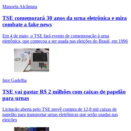
Manoela Alcântara
TSE comemorará 30 anos da urna eletrônica e mira
combate a fake news
Em 4 de maio, o TSE fará evento de comemoração à urna
eletrônica, que começou a ser usada nas eleições do Brasil, em 1996
Igor Gadelha
TSE vai gastar R$ 2 milhões com caixas de papelão
para urnas
Licitação aberta pelo TSE prevê compra de 12,8 mil caixas de
papelão para transportar urnas eletrônicas que serão usadas nas
eleições