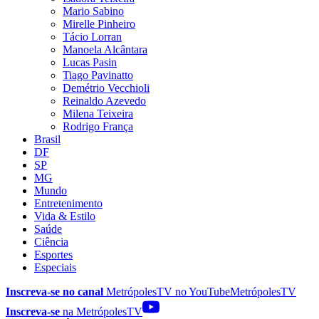
Mario Sabino
Mirelle Pinheiro
Tácio Lorran
Manoela Alcântara
Lucas Pasin
Tiago Pavinatto
Demétrio Vecchioli
Reinaldo Azevedo
Milena Teixeira
Rodrigo França
Brasil
DF
SP
MG
Mundo
Entretenimento
Vida & Estilo
Saúde
Ciência
Esportes
Especiais
Inscreva-se no canal
MetrópolesTV no
YouTube
MetrópolesTV
Inscreva-se
na MetrópolesTV