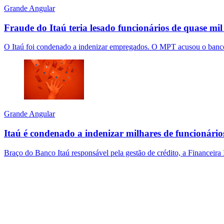
Grande Angular
Fraude do Itaú teria lesado funcionários de quase mil
O Itaú foi condenado a indenizar empregados. O MPT acusou o banco 
Grande Angular
Itaú é condenado a indenizar milhares de funcionário
Braço do Banco Itaú responsável pela gestão de crédito, a Financeira 