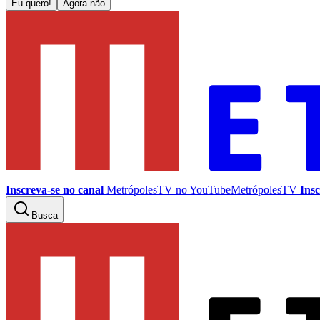
Eu quero!
Agora não
Inscreva-se no canal
MetrópolesTV no
YouTube
MetrópolesTV
Insc
Busca