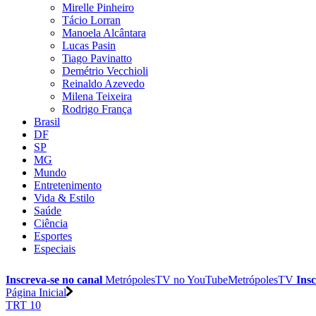
Mirelle Pinheiro
Tácio Lorran
Manoela Alcântara
Lucas Pasin
Tiago Pavinatto
Demétrio Vecchioli
Reinaldo Azevedo
Milena Teixeira
Rodrigo França
Brasil
DF
SP
MG
Mundo
Entretenimento
Vida & Estilo
Saúde
Ciência
Esportes
Especiais
Inscreva-se no canal
MetrópolesTV no
YouTube
MetrópolesTV
Insc
Página Inicial
TRT 10