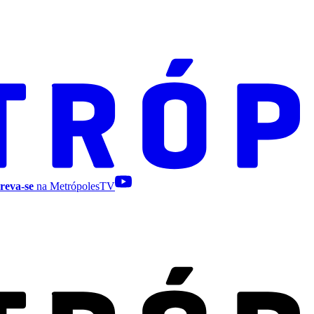
reva-se
na MetrópolesTV