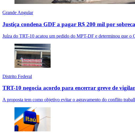
Grande Angular
Justiça condena GDF a pagar R$ 200 mil por sobre
Juíza do TRT-10 acatou um pedido do MPT-DF e determinou que o 
Distrito Federal
TRT-10 negocia acordo para encerrar greve de vigila
A proposta tem como objetivo evitar o agravamento do conflito trabalh