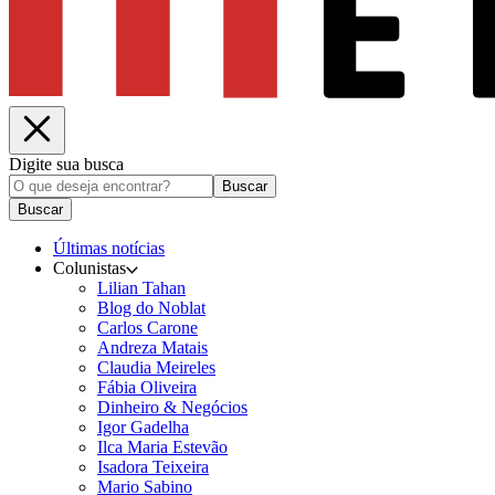
Digite sua busca
Buscar
Buscar
Últimas notícias
Colunistas
Lilian Tahan
Blog do Noblat
Carlos Carone
Andreza Matais
Claudia Meireles
Fábia Oliveira
Dinheiro & Negócios
Igor Gadelha
Ilca Maria Estevão
Isadora Teixeira
Mario Sabino