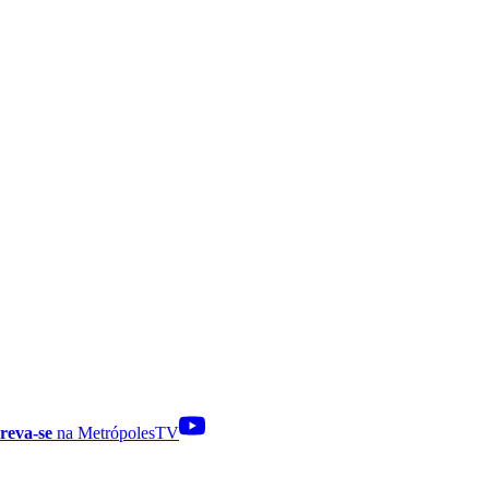
reva-se
na MetrópolesTV